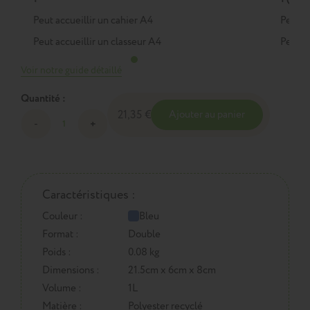
Peut accueillir un cahier A4
Peut a
Peut accueillir un classeur A4
Peut a
Voir notre guide détaillé
Quantité :
21,35 €
Ajouter au panier
Caractéristiques :
Couleur :
Bleu
Format :
Double
Poids :
0.08 kg
Dimensions :
21.5cm x 6cm x 8cm
Volume :
1L
Matière :
Polyester recyclé