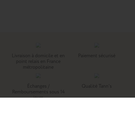
Livraison à domicile et en
Paiement sécurisé
point relais en France
métropolitaine
Échanges /
Qualité Tann's
Remboursements sous 14
jours