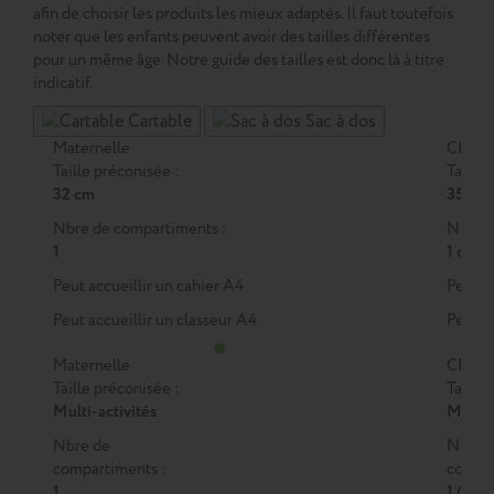
afin de choisir les produits les mieux adaptés. Il faut toutefois
noter que les enfants peuvent avoir des tailles différentes
pour un même âge. Notre guide des tailles est donc là à titre
indicatif.
Cartable
Sac à dos
Maternelle
CP
Taille préconisée :
Taille 
32 cm
35 cm
Nbre de compartiments :
Nbre d
1
1 ou 2
Peut accueillir un cahier A4
Peut a
Peut accueillir un classeur A4
Peut a
Maternelle
CP
Taille préconisée :
Taille 
Multi-activités
M
ou
Nbre de
Nbre 
compartiments :
compar
1
1 (M)