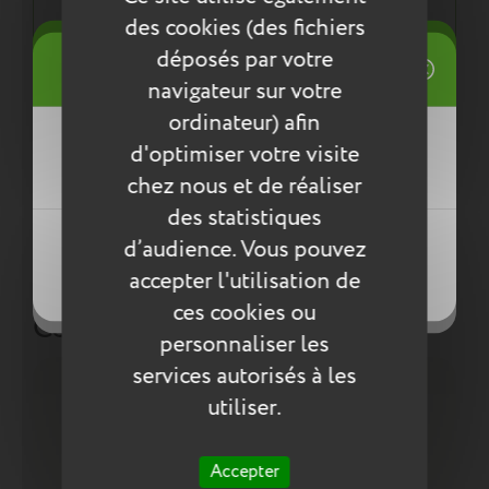
Tout pour la santé de votre enfant : respect des
des cookies (des fichiers
normes environnementales européennes ReACH
((title))
déposés par votre
Connexion
navigateur sur votre
Mes listes d'envies
Entretien
ordinateur) afin
((label))
d'optimiser votre visite
Vous devez être connecté pour ajouter
Pour l’entretien de nos produits, nous vous
des produits à votre liste d'envies.
chez nous et de réaliser
conseillons d’utiliser un chiffon humide ou une
des statistiques
éponge légèrement humidifiée à l'eau
Créer une nouvelle liste
savonneuse. N’utilisez pas de produits agressifs
((loginText))
d’audience. Vous pouvez
((createText))
qui risqueraient de détériorer le produit.
accepter l'utilisation de
((cancelText))
((cancelText))
ces cookies ou
Compléter la collection
personnaliser les
services autorisés à les
utiliser.
Accepter