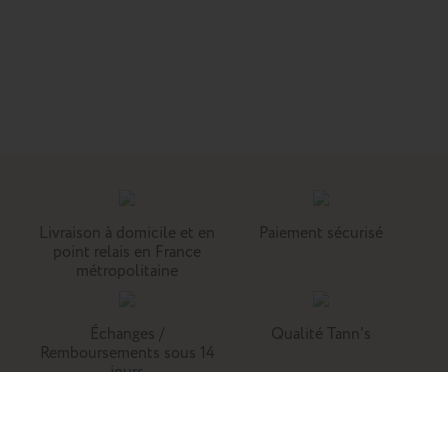
Livraison à domicile et en
Paiement sécurisé
point relais en France
métropolitaine
Échanges /
Qualité Tann's
Remboursements sous 14
jours