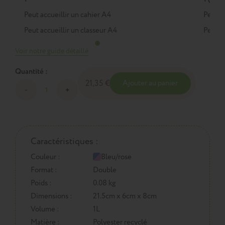
Peut accueillir un cahier A4
Peut a
Peut accueillir un classeur A4
Peut a
Voir notre guide détaillé
Quantité :
21,35 €
Ajouter au panier
Caractéristiques :
Couleur :
Bleu/rose
Format :
Double
Poids :
0.08 kg
Dimensions :
21.5cm x 6cm x 8cm
Volume :
1L
Matière :
Polyester recyclé