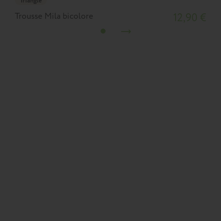
Triangle
Trousse Mila bicolore
12,90 €
T