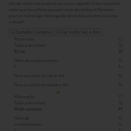
afin de choisir les produits les mieux adaptés. Il faut toutefois
noter que les enfants peuvent avoir des tailles différentes
pour un même âge. Notre guide des tailles est donc là à titre
indicatif.
Cartable
Sac à dos
Maternelle
CP
Taille préconisée :
Taille 
32 cm
35 cm
Nbre de compartiments :
Nbre d
1
1 ou 2
Peut accueillir un cahier A4
Peut a
Peut accueillir un classeur A4
Peut a
Maternelle
CP
Taille préconisée :
Taille 
Multi-activités
M
ou
Nbre de
Nbre 
compartiments :
compar
1
1 (M)