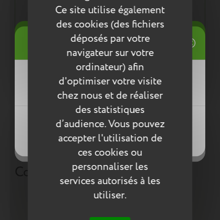
Ce site utilise également
Une démarche éco responsable :
des cookies (des fichiers
Tout pour la santé de votre enfant : respect des
((title))
déposés par votre
normes environnementales européennes ReACH
Connexion
navigateur sur votre
Mes listes d'envies
ordinateur) afin
((label))
Entretien
d'optimiser votre visite
Vous devez être connecté pour ajouter
des produits à votre liste d'envies.
chez nous et de réaliser
Pour l’entretien de nos produits, nous vous
des statistiques
conseillons d’utiliser un chiffon humide ou une
Créer une nouvelle liste
éponge légèrement humidifiée à l'eau
((loginText))
d’audience. Vous pouvez
((createText))
savonneuse. N’utilisez pas de produits agressifs
accepter l'utilisation de
((cancelText))
qui risqueraient de détériorer le produit.
((cancelText))
ces cookies ou
personnaliser les
Compléter la collection
services autorisés à les
utiliser.