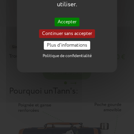
utiliser.
Accepter
Continuer sans accepter
Plus d'informations
Simple
Trousse Valentin bicolore
17,90 €
Politique de confidentialité
Ajouter au panier
Pourquoi un
Tann's
: