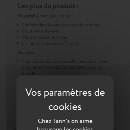
Les plus du produit :
Un cartable conçu pour durer :
Renforts dans les angles et sous le cartable
Coutures renforcées
Matière résistante à l'eau
La finition et la solidité Tann's !
Sécurité :
Pour plus de sécurité des réfléchissants ont été
intégrés en face avant, sur les côtés et sur les
bretelles
Une démarche éco responsable :
Tout pour la santé de votre enfant : respect des
normes environnementales européennes ReACH
Chez Tann's on aime
Entretien
beaucoup les cookies