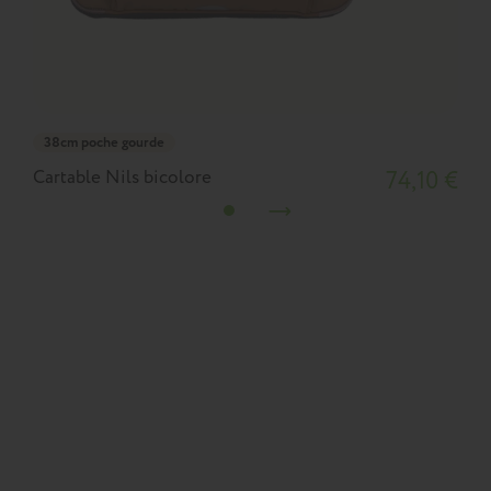
38cm poche gourde
Cartable Nils bicolore
74,10 €
C