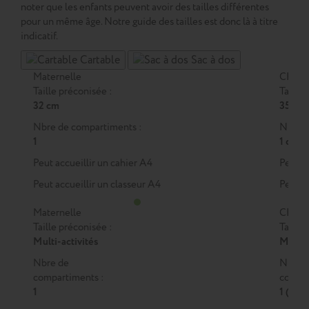
noter que les enfants peuvent avoir des tailles différentes
pour un même âge. Notre guide des tailles est donc là à titre
indicatif.
Cartable
Sac à dos
Maternelle
CP
Taille préconisée :
Taille 
32 cm
35 cm
Nbre de compartiments :
Nbre d
1
1 ou 2
Peut accueillir un cahier A4
Peut a
Peut accueillir un classeur A4
Peut a
Maternelle
CP
Taille préconisée :
Taille 
Multi-activités
M
ou
Nbre de
Nbre 
compartiments :
compar
1
1 (M)