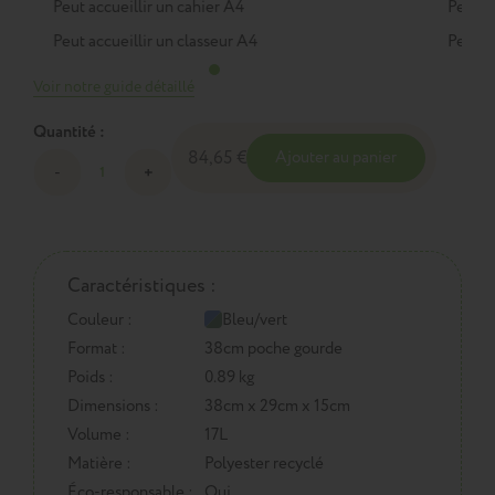
Peut accueillir un cahier A4
Peut a
Peut accueillir un classeur A4
Peut a
Voir notre guide détaillé
Quantité :
84,65 €
Ajouter au panier
Caractéristiques :
Couleur :
Bleu/vert
Format :
38cm poche gourde
Poids :
0.89 kg
Dimensions :
38cm x 29cm x 15cm
Volume :
17L
Matière :
Polyester recyclé
Éco-responsable :
Oui