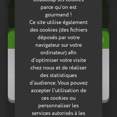
Pour l’entretien de nos produits, nous vous
parce qu'on est
conseillons d’utiliser un chiffon humide ou une
gourmand !
éponge légèrement humidifiée à l'eau
savonneuse. N’utilisez pas de produits agressifs
Ce site utilise également
qui risqueraient de détériorer le produit.
des cookies (des fichiers
((title))
déposés par votre
Connexion
Compléter la collection
navigateur sur votre
Mes listes d'envies
ordinateur) afin
((label))
d'optimiser votre visite
Vous devez être connecté pour ajouter
des produits à votre liste d'envies.
chez nous et de réaliser
des statistiques
Créer une nouvelle liste
((loginText))
d’audience. Vous pouvez
((createText))
accepter l'utilisation de
((cancelText))
((cancelText))
ces cookies ou
Rupture de stock
personnaliser les
services autorisés à les