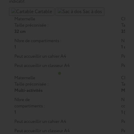
indicatif.
Cartable
Sac à dos
Maternelle
CP
Taille préconisée :
Taille 
32 cm
35 cm
Nbre de compartiments :
Nbre d
1
1 ou 2
Peut accueillir un cahier A4
Peut a
Peut accueillir un classeur A4
Peut a
Maternelle
CP
Taille préconisée :
Taille 
Multi-activités
M
ou
Nbre de
Nbre 
compartiments :
compar
1
1 (M)
Peut accueillir un cahier A4
Peut a
Peut accueillir un classeur A4
Peut a