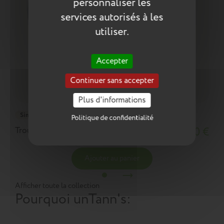
personnaliser les
services autorisés à les
utiliser.
Accepter
Continuer sans accepter
Plus d'informations
Simple
Politique de confidentialité
Trousse Dan verte
18,10 €
Ajouter au panier
Afficher toute la collection
Pourquoi un
Tann's
: