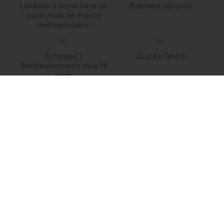
Livraison à domicile et en
Paiement sécurisé
point relais en France
métropolitaine
Échanges /
Qualité Tann's
Remboursements sous 14
jours
Tann's, c'est la référence du cartable du primaire. Retrouvez
nos collections de cartables, trousses, sacs à dos et
maroquinerie en cuir.
Enfants