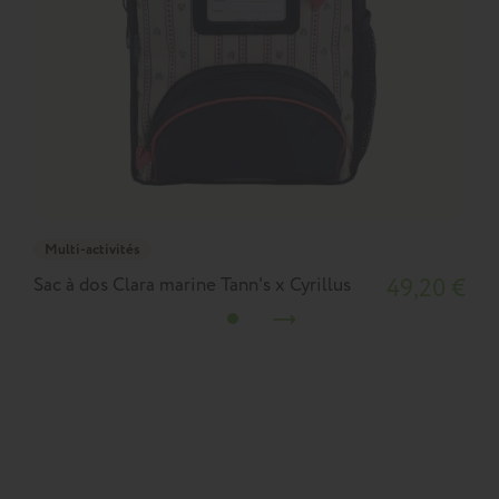
Multi-activités
Sac à dos Clara marine Tann's x Cyrillus
49,20 €
S