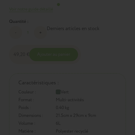
Voir notre guide détaillé
Quantité :
Derniers articles en stock
49,20 €
Ajouter au panier
Caractéristiques :
Couleur :
Vert
Format :
Multi-activités
Poids :
0.40 kg
Dimensions :
21.5cm x 29cm x 9cm
Volume :
6L
Matière :
Polyester recyclé