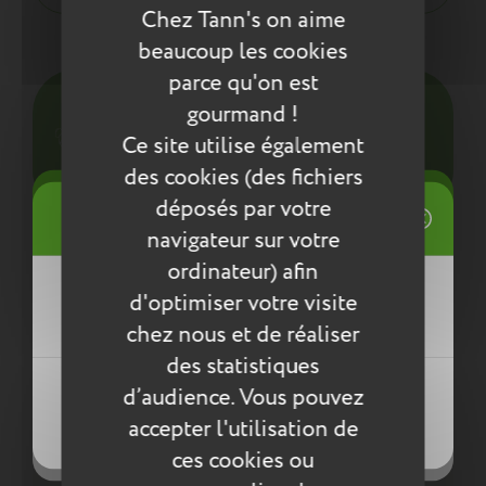
Chez Tann's on aime
Entretien
beaucoup les cookies
parce qu'on est
Pour l’entretien de nos produits, nous vous
gourmand !
conseillons d’utiliser un chiffon humide ou une
éponge légèrement humidifiée à l'eau
Ce site utilise également
savonneuse. N’utilisez pas de produits agressifs
des cookies (des fichiers
qui risqueraient de détériorer le produit.
((title))
déposés par votre
Connexion
navigateur sur votre
Compléter la collection
Mes listes d'envies
ordinateur) afin
((label))
d'optimiser votre visite
Vous devez être connecté pour ajouter
des produits à votre liste d'envies.
chez nous et de réaliser
des statistiques
Créer une nouvelle liste
((loginText))
d’audience. Vous pouvez
((createText))
accepter l'utilisation de
((cancelText))
((cancelText))
ces cookies ou