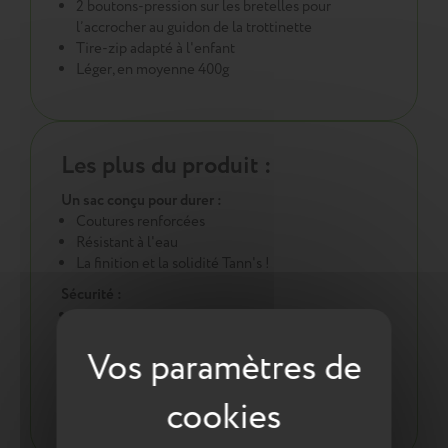
2 boutons-pression sur les bretelles pour
l’accrocher au guidon de la trottinette
Tire-zip adapté à l'enfant
Léger, en moyenne 400g
Les plus du produit :
Un sac conçu pour durer :
Coutures renforcées
Résistant à l'eau
La finition et la solidité Tann's !
Sécurité :
Pour plus de sécurité des réfléchissants ont été
intégrés en face avant et sur les bretelles
Une démarche éco responsable :
Tout pour la santé de votre enfant : respect des
normes environnementales européennes ReACH