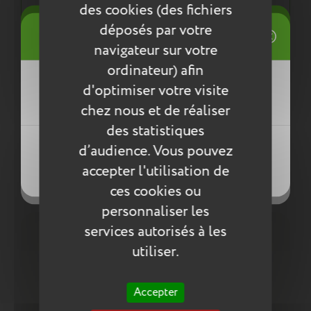
normes environnementales européennes ReACH
des cookies (des fichiers
((title))
déposés par votre
Connexion
navigateur sur votre
Mes listes d'envies
Entretien
ordinateur) afin
((label))
d'optimiser votre visite
Vous devez être connecté pour ajouter
Pour l’entretien de nos produits, nous vous
des produits à votre liste d'envies.
conseillons d’utiliser un chiffon humide ou une
chez nous et de réaliser
éponge légèrement humidifiée à l'eau
des statistiques
Créer une nouvelle liste
savonneuse. N’utilisez pas de produits agressifs
((loginText))
d’audience. Vous pouvez
qui risqueraient de détériorer le produit.
((createText))
accepter l'utilisation de
((cancelText))
((cancelText))
Compléter la collection
ces cookies ou
personnaliser les
services autorisés à les
utiliser.
Accepter