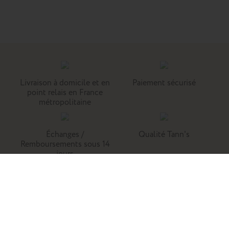
Livraison à domicile et en
Paiement sécurisé
point relais en France
métropolitaine
Échanges /
Qualité Tann's
Remboursements sous 14
jours