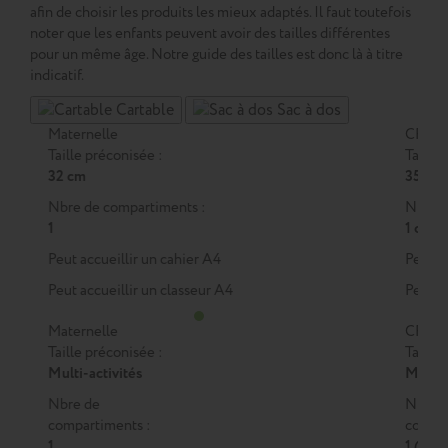
afin de choisir les produits les mieux adaptés. Il faut toutefois
noter que les enfants peuvent avoir des tailles différentes
pour un même âge. Notre guide des tailles est donc là à titre
indicatif.
Cartable
Sac à dos
Maternelle
CP
Taille préconisée :
Taille 
32 cm
35 cm
Nbre de compartiments :
Nbre d
1
1 ou 2
Peut accueillir un cahier A4
Peut a
Peut accueillir un classeur A4
Peut a
Maternelle
CP
Taille préconisée :
Taille 
Multi-activités
M
ou
Nbre de
Nbre 
compartiments :
compar
1
1 (M)