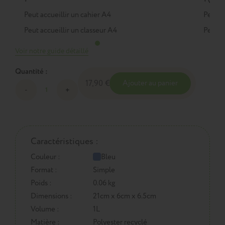
Peut accueillir un cahier A4
Peut a
Peut accueillir un classeur A4
Peut a
Voir notre guide détaillé
Quantité :
17,90 €
Ajouter au panier
Caractéristiques :
Couleur :
Bleu
Format :
Simple
Poids :
0.06 kg
Dimensions :
21cm x 6cm x 6.5cm
Volume :
1L
Matière :
Polyester recyclé