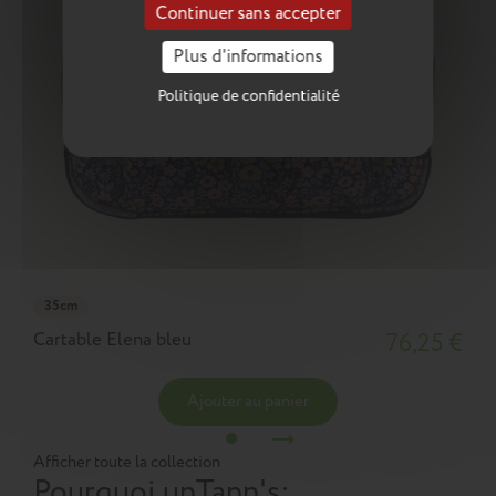
Continuer sans accepter
Plus d'informations
Politique de confidentialité
35cm
Cartable Elena bleu
76,25 €
Ajouter au panier
Afficher toute la collection
Pourquoi un
Tann's
: