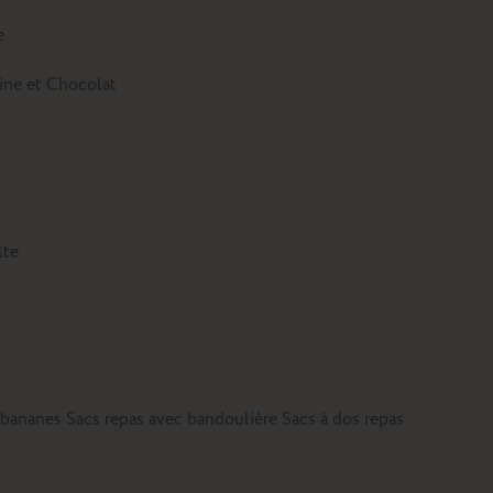
e
tine et Chocolat
lte
 bananes
Sacs repas avec bandoulière
Sacs à dos repas