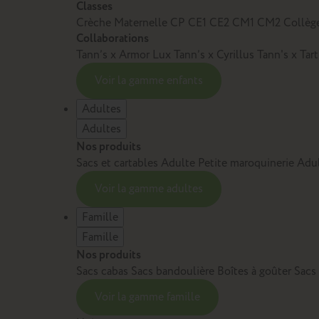
Classes
Crèche
Maternelle
CP
CE1
CE2
CM1
CM2
Collèg
Collaborations
Tann’s x Armor Lux
Tann’s x Cyrillus
Tann's x Tar
Voir la gamme enfants
Adultes
Adultes
Nos produits
Sacs et cartables Adulte
Petite maroquinerie Adu
Voir la gamme adultes
Famille
Famille
Nos produits
Sacs cabas
Sacs bandoulière
Boîtes à goûter
Sacs
Voir la gamme famille