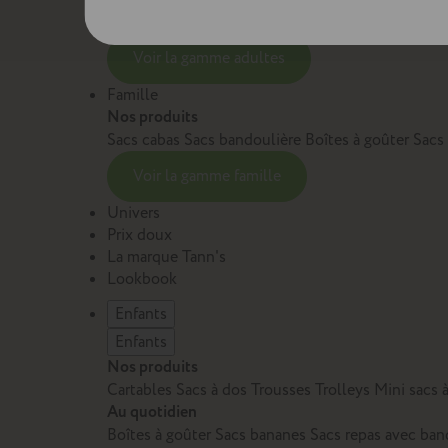
Sacs et cartables Adulte
Petite maroquinerie Adu
Voir la gamme adultes
Famille
Nos produits
Sacs cabas
Sacs bandoulière
Boîtes à goûter
Sacs
Voir la gamme famille
Univers
Prix doux
La marque Tann's
Lookbook
Enfants
Enfants
Nos produits
Cartables
Sacs à dos
Trousses
Trolleys
Mini sacs 
Au quotidien
Boîtes à goûter
Sacs bananes
Sacs repas avec ban