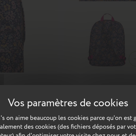
 sac à dos Elena pour un motif all-over des plus originaux. La gamm
 rentrée haute en couleurs ! Ce sac à dos M Tann's est adapté aux
's on aime beaucoup les cookies parce qu'on est 
Scolaire
Jardin secret
également des cookies (des fichiers déposés par vot
teur) afin d'optimiser votre visite chez nous et de