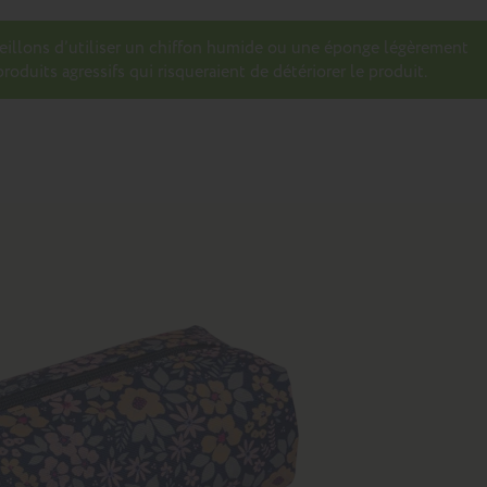
seillons d’utiliser un chiffon humide ou une éponge légèrement
roduits agressifs qui risqueraient de détériorer le produit.