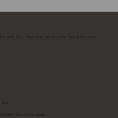
lte
 bananes
Sacs repas avec bandoulière
Sacs à dos repas
à dos
doulière
Sacs à dos repas