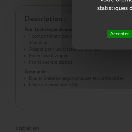
statistiques 
Description :
Pour tout ranger dans son sac à dos :
Accepter
1 compartiment pouvant accueillir les cahiers
24x32cm
Adapté pour les classes du primaire
Poche avant zippée
Poche secrète zippée
Ergonomie :
Dos et bretelles ergonomiques et confortables
Léger, en moyenne 536g
Entretien