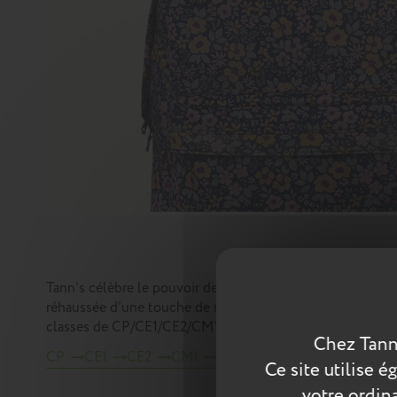
Tann’s célèbre le pouvoir des fleurs ! Elles ont envahi le
réhaussée d’une touche de rose fluo sur sa anse, pour une
classes de CP/CE1/CE2/CM1/CM2.
Chez Tann
CP
CE1
CE2
CM1
CM2
Collège
Sacs à dos
Ce site utilise 
votre ordina