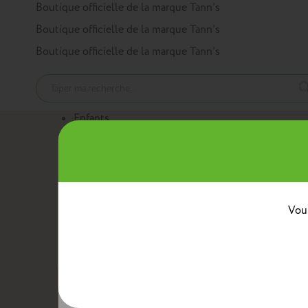
Panneau de gestion des cookies
Boutique officielle de la marque Tann’s
Boutique officielle de la marque Tann’s
Boutique officielle de la marque Tann’s
Enfants
Nos produits
Cartables
Sacs à dos
Trousses
Trolleys
Mini sacs 
Au quotidien
Boîtes à goûter
Sacs bananes
Sacs repas avec ban
Classes
Vous
Crèche
Maternelle
CP
CE1
CE2
CM1
CM2
Collèg
Collaborations
Tann’s x Armor Lux
Tann’s x Cyrillus
Tann's x Tar
Voir la gamme enfants
Adultes
Nos produits