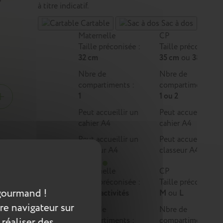
à titre indicatif.
Cartable
Sac à dos
Maternelle
CP
Taille préconisée :
Taille préconisée :
32 cm
35 cm
ou
38 cm
Nbre de
Nbre de
compartiments :
compartiments :
1
1 ou 2
Peut accueillir un
Peut accueillir un
cahier A4
cahier A4
Peut accueillir un
Peut accueillir un
classeur A4
classeur A4
e est
Maternelle
CP
Taille préconisée :
Taille préconisée :
gourmand !
Multi-activités
M
ou
L
re navigateur sur
Nbre de
Nbre de
 réaliser des
compartiments :
compartiments :