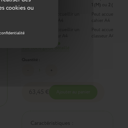
1
1 (M)
ou
2 (L)
ces cookies ou
Peut accueillir un
Peut accueillir un
cahier A4
cahier A4
Peut accueillir un
Peut accueillir un
confidentialité
classeur A4
classeur A4
Voir notre guide détaillé
Quantité :
63,45 €
Ajouter au panier
Caractéristiques :