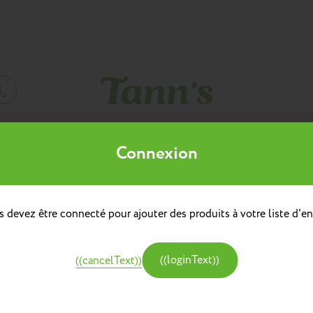
Mes listes d'envies
Connexion
((title))
à dos
doulière
Sacs à dos repas
 devez être connecté pour ajouter des produits à votre liste d'en
((label))
e
Créer une nouvelle liste
tine et Chocolat
((loginText))
((cancelText))
((createText))
((cancelText))