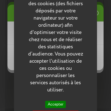
normes environnementales européennes ReACH
des cookies (des fichiers
((title))
déposés par votre
Connexion
navigateur sur votre
Mes listes d'envies
Entretien
ordinateur) afin
((label))
d'optimiser votre visite
Vous devez être connecté pour ajouter
Pour l’entretien de nos produits, nous vous
des produits à votre liste d'envies.
conseillons d’utiliser un chiffon humide ou une
chez nous et de réaliser
éponge légèrement humidifiée à l'eau
des statistiques
Créer une nouvelle liste
savonneuse. N’utilisez pas de produits agressifs
((loginText))
d’audience. Vous pouvez
qui risqueraient de détériorer le produit.
((createText))
accepter l'utilisation de
((cancelText))
((cancelText))
Compléter la collection
ces cookies ou
personnaliser les
services autorisés à les
utiliser.
Accepter