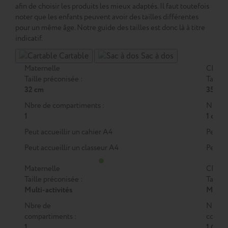
afin de choisir les produits les mieux adaptés. Il faut toutefois
noter que les enfants peuvent avoir des tailles différentes
pour un même âge. Notre guide des tailles est donc là à titre
indicatif.
Cartable
Sac à dos
Maternelle
CP
Taille préconisée :
Taille 
32 cm
35 cm
Nbre de compartiments :
Nbre d
1
1 ou 2
Peut accueillir un cahier A4
Peut a
Peut accueillir un classeur A4
Peut a
Maternelle
CP
Taille préconisée :
Taille 
Multi-activités
M
ou
Nbre de
Nbre 
compartiments :
compar
1
1 (M)