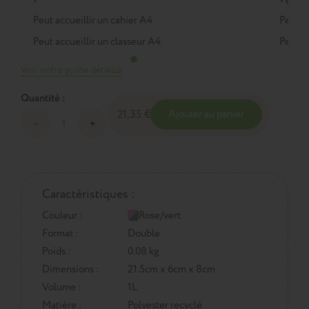
Peut accueillir un cahier A4
Peut a
Peut accueillir un classeur A4
Peut a
Voir notre guide détaillé
Quantité :
21,35 €
Ajouter au panier
Caractéristiques :
Couleur :
Rose/vert
Format :
Double
Poids :
0.08 kg
Dimensions :
21.5cm x 6cm x 8cm
Volume :
1L
Matière :
Polyester recyclé