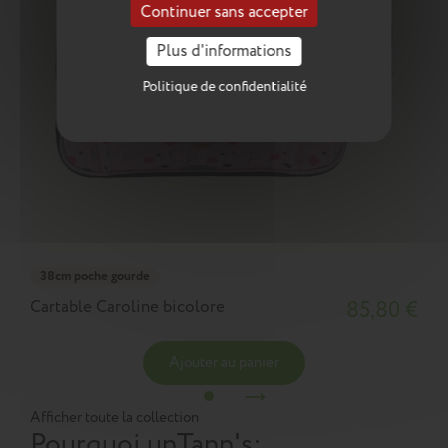
Continuer sans accepter
Plus d'informations
Politique de confidentialité
38cm poche gourde
Cartable Caroline bicolore
85,80 €
Ajouter au panier
Afficher toute la collection
Pourquoi un
Tann's
: