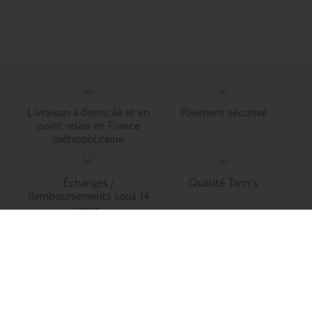
Livraison à domicile et en
Paiement sécurisé
point relais en France
métropolitaine
Échanges /
Qualité Tann's
Remboursements sous 14
jours