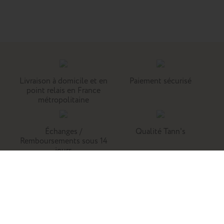
Livraison à domicile et en
Paiement sécurisé
point relais en France
métropolitaine
Échanges /
Qualité Tann's
Remboursements sous 14
jours