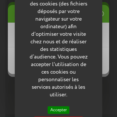
normes environnementales européennes ReACH
des cookies (des fichiers
((title))
déposés par votre
Connexion
navigateur sur votre
Mes listes d'envies
Entretien
ordinateur) afin
((label))
d'optimiser votre visite
Vous devez être connecté pour ajouter
Pour l’entretien de nos produits, nous vous
des produits à votre liste d'envies.
conseillons d’utiliser un chiffon humide ou une
chez nous et de réaliser
éponge légèrement humidifiée à l'eau
des statistiques
Créer une nouvelle liste
savonneuse. N’utilisez pas de produits agressifs
((loginText))
d’audience. Vous pouvez
qui risqueraient de détériorer le produit.
((createText))
accepter l'utilisation de
((cancelText))
((cancelText))
Compléter la collection
ces cookies ou
personnaliser les
services autorisés à les
utiliser.
Accepter