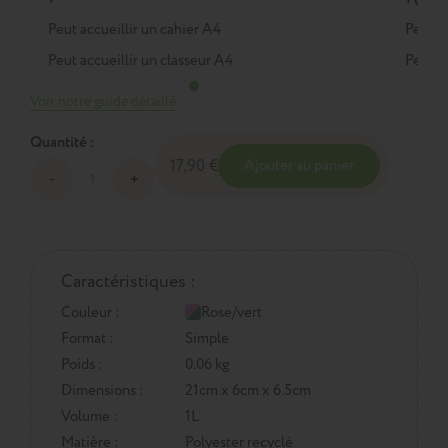
Peut accueillir un cahier A4
Peut a
Peut accueillir un classeur A4
Peut a
Voir notre guide détaillé
Quantité :
17,90 €
Ajouter au panier
Caractéristiques :
Couleur :
Rose/vert
Format :
Simple
Poids :
0.06 kg
Dimensions :
21cm x 6cm x 6.5cm
Volume :
1L
Matière :
Polyester recyclé