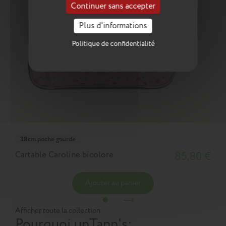
Continuer sans accepter
Plus d'informations
Politique de confidentialité
38cm poche gourde
Cartable Caroline bicolore
85,80 €
Ajouter au panier
Afficher toute la collection
Pourquoi un
Tann's
: