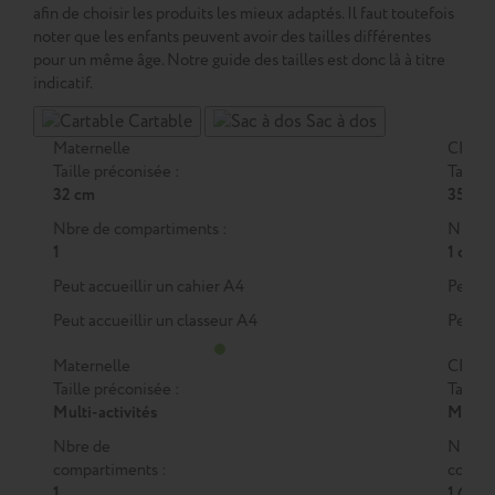
afin de choisir les produits les mieux adaptés. Il faut toutefois
noter que les enfants peuvent avoir des tailles différentes
pour un même âge. Notre guide des tailles est donc là à titre
indicatif.
Cartable
Sac à dos
Maternelle
CP
Taille préconisée :
Taille 
32 cm
35 cm
Nbre de compartiments :
Nbre d
1
1 ou 2
Peut accueillir un cahier A4
Peut a
Peut accueillir un classeur A4
Peut a
Maternelle
CP
Taille préconisée :
Taille 
Multi-activités
M
ou
Nbre de
Nbre 
compartiments :
compar
1
1 (M)