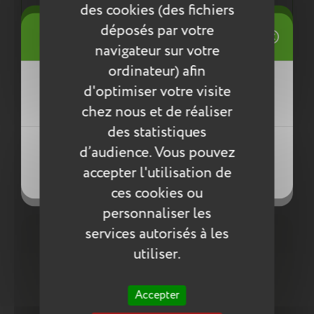
normes environnementales européennes ReACH
des cookies (des fichiers
((title))
déposés par votre
Connexion
navigateur sur votre
Mes listes d'envies
Entretien
ordinateur) afin
((label))
d'optimiser votre visite
Vous devez être connecté pour ajouter
Pour l’entretien de nos produits, nous vous
des produits à votre liste d'envies.
conseillons d’utiliser un chiffon humide ou une
chez nous et de réaliser
éponge légèrement humidifiée à l'eau
des statistiques
Créer une nouvelle liste
savonneuse. N’utilisez pas de produits agressifs
((loginText))
d’audience. Vous pouvez
qui risqueraient de détériorer le produit.
((createText))
accepter l'utilisation de
((cancelText))
((cancelText))
Compléter la collection
ces cookies ou
personnaliser les
services autorisés à les
utiliser.
Accepter