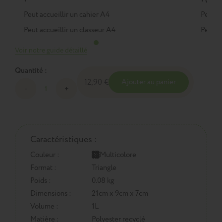
Peut accueillir un cahier A4
Peut a
Peut accueillir un classeur A4
Peut a
Voir notre guide détaillé
Quantité :
12,90 €
Ajouter au panier
Caractéristiques :
Couleur :
Multicolore
Format :
Triangle
Poids :
0.08 kg
Dimensions :
21cm x 9cm x 7cm
Volume :
1L
Matière :
Polyester recyclé