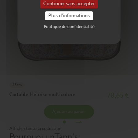
Continuer sans accepter
Plus d'informations
Politique de confidentialité
35cm
Cartable Héloïse multicolore
78,65 €
Ajouter au panier
Afficher toute la collection
Pourquoi un
Tann's
: