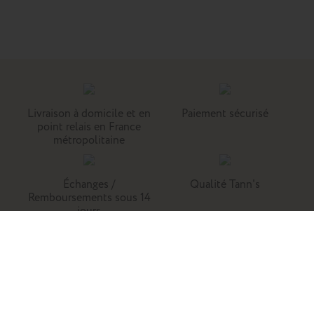
Livraison à domicile et en
Paiement sécurisé
point relais en France
métropolitaine
Échanges /
Qualité Tann's
Remboursements sous 14
jours