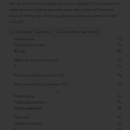
afin de choisir les produits les mieux adaptés. Il faut toutefois
noter que les enfants peuvent avoir des tailles différentes
pour un même âge. Notre guide des tailles est donc là à titre
indicatif.
Cartable
Sac à dos
Maternelle
CP
Taille préconisée :
Taille 
32 cm
35 cm
Nbre de compartiments :
Nbre d
1
1 ou 2
Peut accueillir un cahier A4
Peut a
Peut accueillir un classeur A4
Peut a
Maternelle
CP
Taille préconisée :
Taille 
Multi-activités
M
ou
Nbre de
Nbre 
compartiments :
compar
1
1 (M)