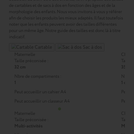
de cartables et de sacs à dos en fonction des âges et de la
morphologie des enfants. Nous vous invitons à vous y référer
afin de choisir les produits les mieux adaptés. Il faut toutefois
noter que les enfants peuvent avoir des tailles différentes
pour un même âge. Notre guide des tailles est donc là à titre
indicatif.
Cartable
Sac à dos
Maternelle
CP
Taille préconisée :
Taille 
32 cm
35 cm
Nbre de compartiments :
Nbre d
1
1 ou 2
Peut accueillir un cahier A4
Peut a
Peut accueillir un classeur A4
Peut a
Maternelle
CP
Taille préconisée :
Taille 
Multi-activités
M
ou