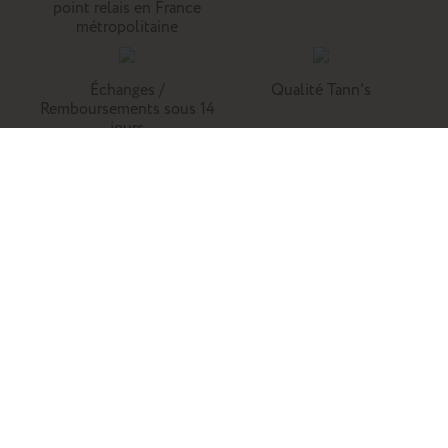
point relais en France
métropolitaine
Échanges /
Qualité Tann's
Remboursements sous 14
jours
Tann's, c'est la référence du cartable du primaire. Retrouvez
nos collections de cartables, trousses, sacs à dos et
maroquinerie en cuir.
Enfants
Adultes