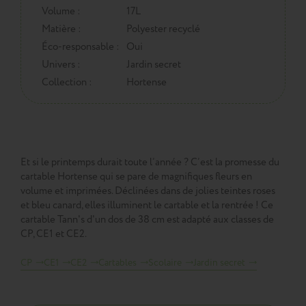
Volume :
17L
Matière :
Polyester recyclé
Éco-responsable :
Oui
Univers :
Jardin secret
Collection :
Hortense
Et si le printemps durait toute l’année ? C’est la promesse du
cartable Hortense qui se pare de magnifiques fleurs en
volume et imprimées. Déclinées dans de jolies teintes roses
et bleu canard, elles illuminent le cartable et la rentrée ! Ce
cartable Tann's d'un dos de 38 cm est adapté aux classes de
CP, CE1 et CE2.
CP
CE1
CE2
Cartables
Scolaire
Jardin secret