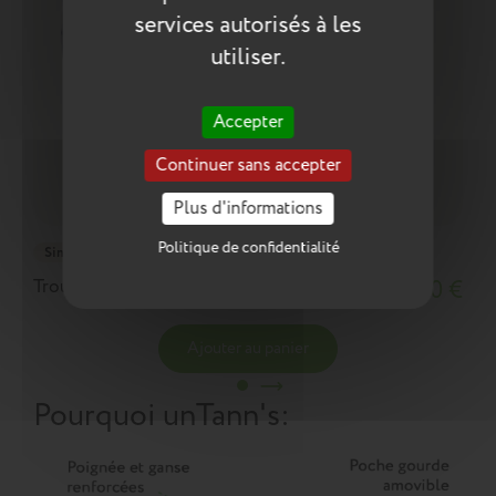
services autorisés à les
utiliser.
Accepter
Continuer sans accepter
Plus d'informations
Politique de confidentialité
Simple
Trousse Hortense bleue
18,10 €
Ajouter au panier
Pourquoi un
Tann's
: