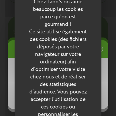
Chez Tann's on aime
beaucoup les cookies
Entretien
parce qu'on est
Pour l’entretien de nos produits, nous vous
gourmand !
conseillons d’utiliser un chiffon humide ou une
Ce site utilise également
éponge légèrement humidifiée à l'eau
des cookies (des fichiers
savonneuse. N’utilisez pas de produits agressifs
qui risqueraient de détériorer le produit.
((title))
déposés par votre
Connexion
navigateur sur votre
Mes listes d'envies
Compléter la collection
ordinateur) afin
((label))
d'optimiser votre visite
Vous devez être connecté pour ajouter
des produits à votre liste d'envies.
chez nous et de réaliser
des statistiques
Créer une nouvelle liste
((loginText))
d’audience. Vous pouvez
((createText))
accepter l'utilisation de
((cancelText))
((cancelText))
ces cookies ou
personnaliser les