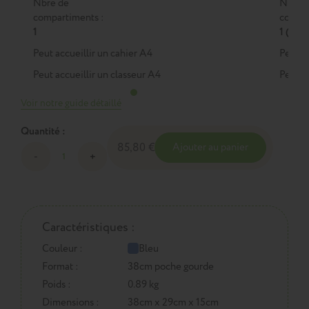
Nbre de
Nbre 
compartiments :
compar
1
1 (M)
Peut accueillir un cahier A4
Peut a
Peut accueillir un classeur A4
Peut a
Voir notre guide détaillé
Quantité :
85,80 €
Ajouter au panier
Caractéristiques :
Couleur :
Bleu
Format :
38cm poche gourde
Poids :
0.89 kg
Dimensions :
38cm x 29cm x 15cm