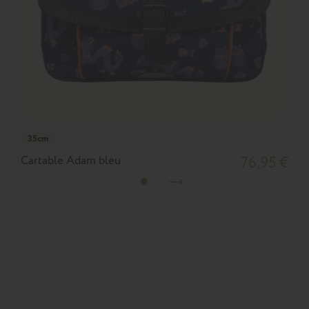
35cm
Cartable Adam bleu
76,95 €
C