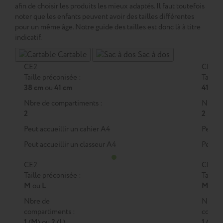
afin de choisir les produits les mieux adaptés. Il faut toutefois
noter que les enfants peuvent avoir des tailles différentes
pour un même âge. Notre guide des tailles est donc là à titre
indicatif.
Cartable
Sac à dos
CE2
CM1
Taille préconisée :
Taille 
38 cm
ou
41 cm
41 cm
Nbre de compartiments :
Nbre d
2
2
Peut accueillir un cahier A4
Peut a
Peut accueillir un classeur A4
Peut a
CE2
CM1
Taille préconisée :
Taille 
M
ou
L
M
ou
Nbre de
Nbre 
compartiments :
compar
1 (M)
ou
2 (L)
1 (M)