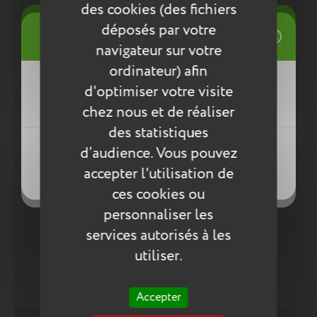
des cookies (des fichiers
((title))
déposés par votre
Connexion
Entretien
navigateur sur votre
Mes listes d'envies
ordinateur) afin
Pour l’entretien de nos produits, nous vous
((label))
d'optimiser votre visite
Vous devez être connecté pour ajouter
conseillons d’utiliser un chiffon humide ou une
des produits à votre liste d'envies.
chez nous et de réaliser
éponge légèrement humidifiée à l'eau
savonneuse. N’utilisez pas de produits agressifs
des statistiques
Créer une nouvelle liste
qui risqueraient de détériorer le produit.
((loginText))
d’audience. Vous pouvez
((createText))
accepter l'utilisation de
((cancelText))
Compléter la collection
((cancelText))
ces cookies ou
personnaliser les
services autorisés à les
utiliser.
Accepter