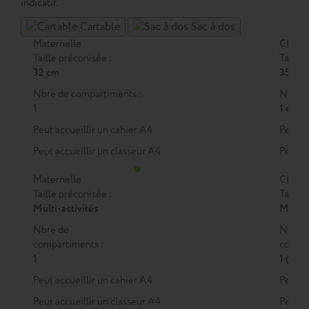
indicatif.
Cartable
Sac à dos
Maternelle
CP
Taille préconisée :
Taille 
32 cm
35 cm
Nbre de compartiments :
Nbre d
1
1 ou 2
Peut accueillir un cahier A4
Peut a
Peut accueillir un classeur A4
Peut a
Maternelle
CP
Taille préconisée :
Taille 
Multi-activités
M
ou
Nbre de
Nbre 
compartiments :
compar
1
1 (M)
Peut accueillir un cahier A4
Peut a
Peut accueillir un classeur A4
Peut a