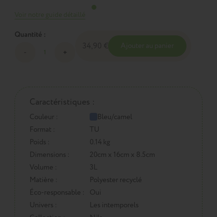
Voir notre guide détaillé
Quantité :
34,90 €
Ajouter au panier
Caractéristiques :
Couleur :
Bleu/camel
Format :
TU
Poids :
0.14 kg
Dimensions :
20cm x 16cm x 8.5cm
Volume :
3L
Matière :
Polyester recyclé
Éco-responsable :
Oui
Univers :
Les intemporels