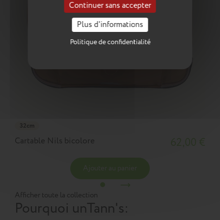
Continuer sans accepter
Plus d'informations
Politique de confidentialité
32cm
Cartable Nils bicolore
62,00 €
Ajouter au panier
Afficher toute la collection
Pourquoi un
Tann's
: