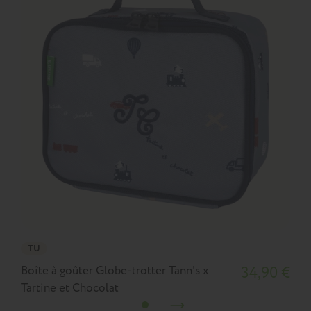
TU
Boîte à goûter Globe-trotter Tann's x
34,90 €
B
Tartine et Chocolat
T