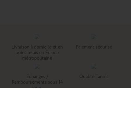
Livraison à domicile et en
Paiement sécurisé
point relais en France
métropolitaine
Échanges /
Qualité Tann's
Remboursements sous 14
jours