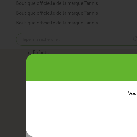
Panneau de gestion des cookies
Boutique officielle de la marque Tann’s
Boutique officielle de la marque Tann’s
Boutique officielle de la marque Tann’s
Enfants
Nos produits
Cartables
Sacs à dos
Trousses
Trolleys
Mini sacs 
Au quotidien
Boîtes à goûter
Sacs bananes
Sacs repas avec ban
Classes
Vous
Crèche
Maternelle
CP
CE1
CE2
CM1
CM2
Collèg
Collaborations
Tann’s x Armor Lux
Tann’s x Cyrillus
Tann's x Tar
Voir la gamme enfants
Adultes
Nos produits