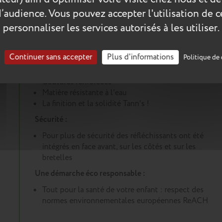
d’audience. Vous pouvez accepter l'utilisation de 
personnaliser les services autorisés à les utiliser.
Les plus du produit :
Un cartable conçu pour durer :
Continuer sans accepter
Plus d'informations
Politique de 
Renforts dans les angles et sous le cartable
Coutures renforcées
Matière résistante à l'eau
La finition et la solidité Tann's !
Sécurité :
Pour plus de sécurité des réfléchissants ont été
intégrés en face avant, sur les côtés et sur les
bretelles
Une démarche éco responsable :
Tout pour la santé de votre enfant : respect des
normes environnementales européennes ReACH