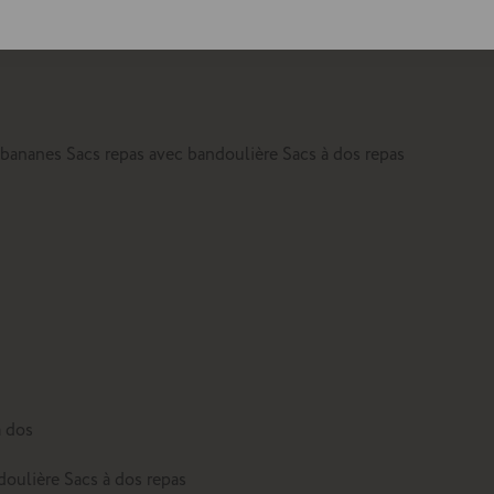
lte
 bananes
Sacs repas avec bandoulière
Sacs à dos repas
à dos
doulière
Sacs à dos repas