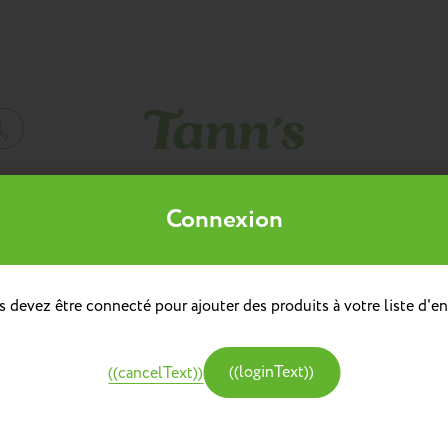
Mes listes d'envies
Connexion
((title))
à dos
doulière
Sacs à dos repas
 devez être connecté pour ajouter des produits à votre liste d'en
((label))
e
Créer une nouvelle liste
tine et Chocolat
((loginText))
((cancelText))
((createText))
((cancelText))