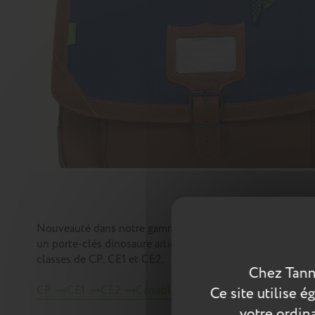
Nouveauté dans notre gamme bicolore ! Le cartable Nils v
un porte-clés dinosaure articulé, il plaira autant aux enf
classes de CP, CE1 et CE2.
Chez Tann
CP
CE1
CE2
Cartables
Scolaire
Les intempor
Ce site utilise 
votre ordina