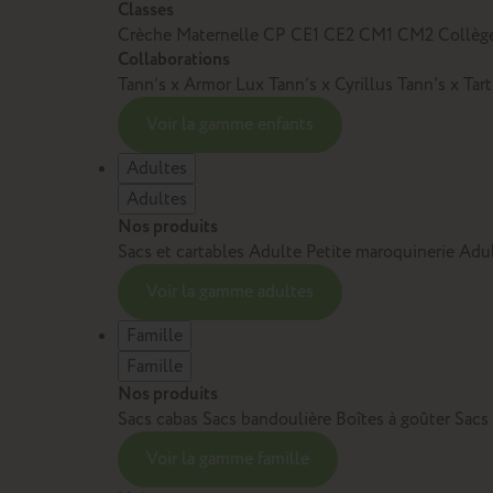
Classes
Crèche
Maternelle
CP
CE1
CE2
CM1
CM2
Collèg
Collaborations
Tann’s x Armor Lux
Tann’s x Cyrillus
Tann's x Tar
Voir la gamme enfants
Adultes
Adultes
Nos produits
Sacs et cartables Adulte
Petite maroquinerie Adu
Voir la gamme adultes
Famille
Famille
Nos produits
Sacs cabas
Sacs bandoulière
Boîtes à goûter
Sacs
Voir la gamme famille