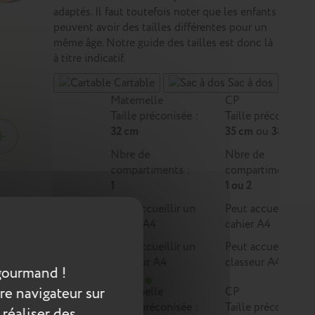
adaptés. Il faut toutefois noter que les enfants
peuvent avoir des tailles différentes pour un
même âge. Notre guide des tailles est donc là
à titre indicatif.
Cartable
Sac à dos
Maternelle
CP
Taille préconisée :
Taille préconisée :
32 cm
35 cm
ou
38 cm
Nbre de
Nbre de
compartiments :
compartiments :
1
1 ou 2
Peut accueillir un
Peut accueillir un
cahier A4
cahier A4
é par
té aux
Peut accueillir un
Peut accueillir un
classeur A4
classeur A4
gourmand !
re navigateur sur
Maternelle
CP
Taille préconisée :
Taille préconisée :
 réaliser des