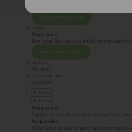
Sacs et cartables Adulte
Petite maroquinerie Adu
Voir la gamme adultes
Famille
Nos produits
Sacs cabas
Sacs bandoulière
Boîtes à goûter
Sacs
Voir la gamme famille
Univers
Prix doux
La marque Tann's
Lookbook
Enfants
Enfants
Nos produits
Cartables
Sacs à dos
Trousses
Trolleys
Mini sacs 
Au quotidien
Boîtes à goûter
Sacs bananes
Sacs repas avec ban