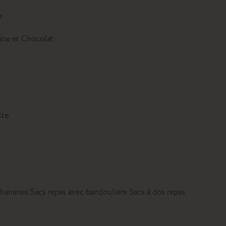
e
tine et Chocolat
lte
 bananes
Sacs repas avec bandoulière
Sacs à dos repas