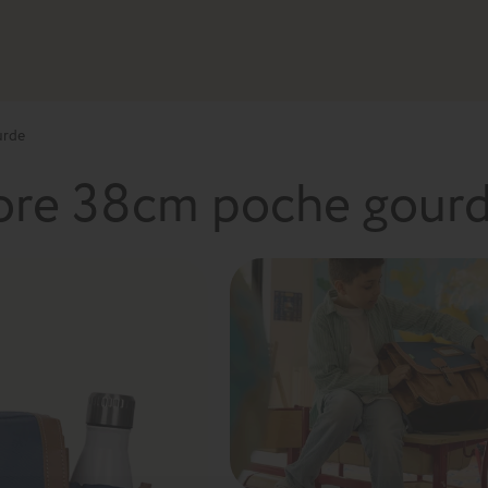
urde
lore 38cm poche gour