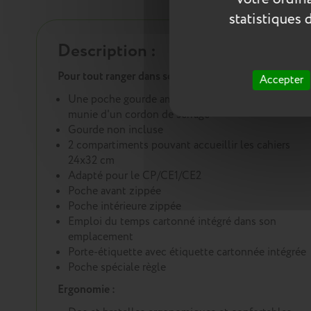
statistiques 
Description :
Pour tout ranger dans son cartable :
Accepter
Une poche gourde amovible (8 cm de diamètre)
munie d'un cordon de serrage
Gourde non incluse
2 compartiments pouvant accueillir les cahiers
24x32 cm
Adapté pour le CP/CE1/CE2
Poche avant zippée
Poche intérieure zippée
Emploi du temps cartonné intégré dans son
emplacement
Porte-étiquette avec étiquette cartonnée intégrée
Poche spéciale règle
Ergonomie :