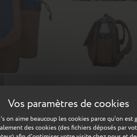
ous séduira grâce à son duo de couleurs chics et tendance. Twist
ants qu’aux parents. Ce cartable Tann's d'un dos de 38 cm est adap
's on aime beaucoup les cookies parce qu'on est 
els
également des cookies (des fichiers déposés par vot
teur) afin d'optimiser votre visite chez nous et de