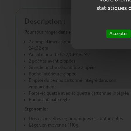
statistiques 
Description :
Pour tout ranger dans son cartable :
Accepter
2 compartiments pouvant accueillir les cahiers
24x32 cm
Adapté pour le CE2/CM1/CM2
2 poches avant zippées
Grande poche séparatrice zippée
Poche intérieure zippée
Emploi du temps cartonné intégré dans son
emplacement
Porte-étiquette avec étiquette cartonnée intégrée
Poche spéciale règle
Ergonomie :
Dos et bretelles ergonomiques et confortables
Léger, en moyenne 1110g