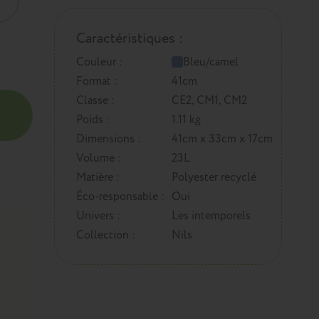
Caractéristiques :
Couleur :
Bleu/camel
Format :
41cm
Classe :
CE2, CM1, CM2
Poids :
1.11 kg
Dimensions :
41cm x 33cm x 17cm
Volume :
23L
Matière :
Polyester recyclé
Éco-responsable :
Oui
Univers :
Les intemporels
Collection :
Nils