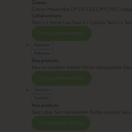
Classes
Crèche
Maternelle
CP
CE1
CE2
CM1
CM2
Collèg
Collaborations
Tann’s x Armor Lux
Tann’s x Cyrillus
Tann's x Tar
Voir la gamme enfants
Adultes
Adultes
Nos produits
Sacs et cartables Adulte
Petite maroquinerie Adu
Voir la gamme adultes
Famille
Famille
Nos produits
Sacs cabas
Sacs bandoulière
Boîtes à goûter
Sacs
Voir la gamme famille