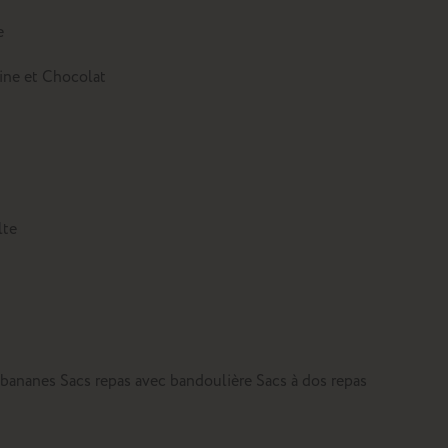
e
tine et Chocolat
lte
 bananes
Sacs repas avec bandoulière
Sacs à dos repas