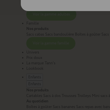
Sacs et cartables Adulte
Petite maroquinerie Adu
Voir la gamme adultes
Famille
Nos produits
Sacs cabas
Sacs bandoulière
Boîtes à goûter
Sacs
Voir la gamme famille
Univers
Prix doux
La marque Tann's
Lookbook
Enfants
Enfants
Nos produits
Cartables
Sacs à dos
Trousses
Trolleys
Mini sacs 
Au quotidien
Boîtes à goûter
Sacs bananes
Sacs repas avec ban