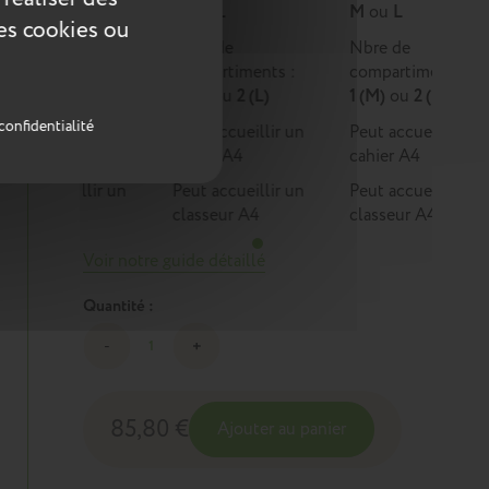
M
ou
L
M
ou
L
M
ou
L
ces cookies ou
Nbre de
Nbre de
Nbre de
compartiments :
compartiments :
compartiments :
1 (M)
ou
2 (L)
1 (M)
ou
2 (L)
1 (M)
ou
2 (L)
confidentialité
Peut accueillir un
Peut accueillir un
Peut accueillir un
cahier A4
cahier A4
cahier A4
Peut accueillir un
Peut accueillir un
Peut accueillir un
classeur A4
classeur A4
classeur A4
Voir notre guide détaillé
Quantité :
85,80 €
Ajouter au panier