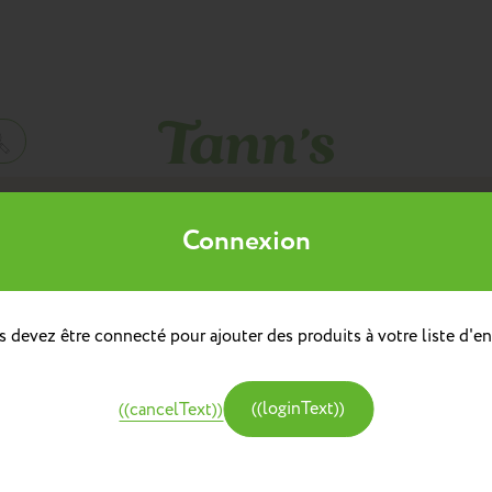
Mes listes d'envies
Connexion
((title))
à dos
doulière
Sacs à dos repas
 devez être connecté pour ajouter des produits à votre liste d'en
((label))
e
Créer une nouvelle liste
tine et Chocolat
((loginText))
((cancelText))
((createText))
((cancelText))