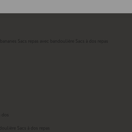
lte
 bananes
Sacs repas avec bandoulière
Sacs à dos repas
à dos
doulière
Sacs à dos repas