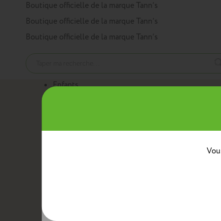
Panneau de gestion des cookies
Boutique officielle de la marque Tann’s
Boutique officielle de la marque Tann’s
Boutique officielle de la marque Tann’s
Enfants
Nos produits
Cartables
Sacs à dos
Trousses
Trolleys
Mini sacs 
Au quotidien
Boîtes à goûter
Sacs bananes
Sacs repas avec ban
Classes
Vous
Crèche
Maternelle
CP
CE1
CE2
CM1
CM2
Collèg
Collaborations
Tann’s x Armor Lux
Tann’s x Cyrillus
Tann's x Tar
Voir la gamme enfants
Adultes
Nos produits