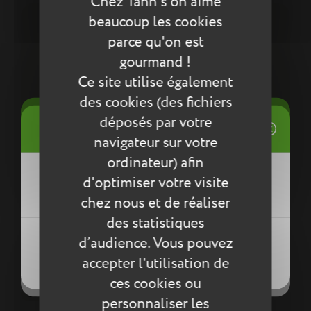
Chez Tann's on aime
beaucoup les cookies
parce qu'on est
gourmand !
Ce site utilise également
des cookies (des fichiers
((title))
déposés par votre
Connexion
((modalTitle))
navigateur sur votre
Mes listes d'envies
ordinateur) afin
((label))
d'optimiser votre visite
Vous devez être connecté pour ajouter
((confirmMessage))
des produits à votre liste d'envies.
chez nous et de réaliser
des statistiques
Créer une nouvelle liste
((modalDeleteText))
((loginText))
d’audience. Vous pouvez
((createText))
((cancelText))
accepter l'utilisation de
((cancelText))
((cancelText))
ces cookies ou
38cm poche gourde
personnaliser les