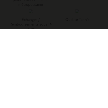
point relais en France
métropolitaine
Échanges /
Qualité Tann's
Remboursements sous 14
jours
Tann's, c'est la référence du cartable du primaire. Retrouvez
nos collections de cartables, trousses, sacs à dos et
maroquinerie en cuir.
Enfants
Adultes
Famille