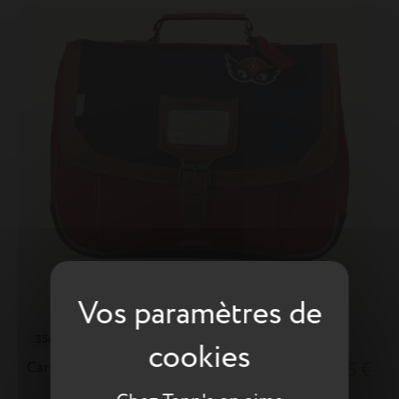
35cm
Cartable Arthur bicolore
66,55 €