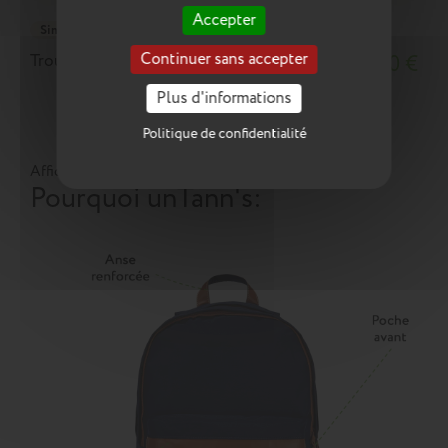
Accepter
Simple
Continuer sans accepter
Trousse Lilou multicolore
18,10 €
Plus d'informations
Ajouter au panier
Politique de confidentialité
Afficher toute la collection
Pourquoi un
Tann's
: