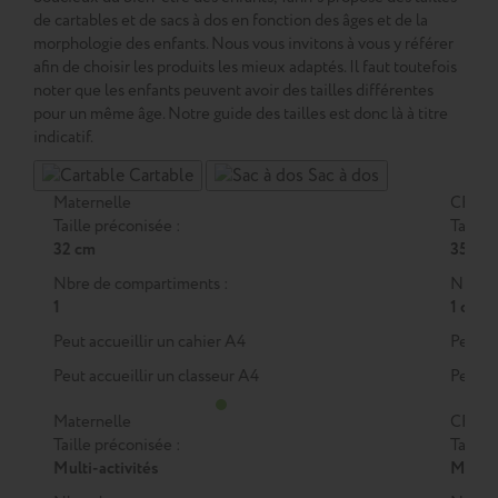
de cartables et de sacs à dos en fonction des âges et de la
morphologie des enfants. Nous vous invitons à vous y référer
afin de choisir les produits les mieux adaptés. Il faut toutefois
noter que les enfants peuvent avoir des tailles différentes
pour un même âge. Notre guide des tailles est donc là à titre
indicatif.
Cartable
Sac à dos
Maternelle
CP
Taille préconisée :
Taille 
32 cm
35 cm
Nbre de compartiments :
Nbre d
1
1 ou 2
Peut accueillir un cahier A4
Peut a
Peut accueillir un classeur A4
Peut a
Maternelle
CP
Taille préconisée :
Taille 
Multi-activités
M
ou