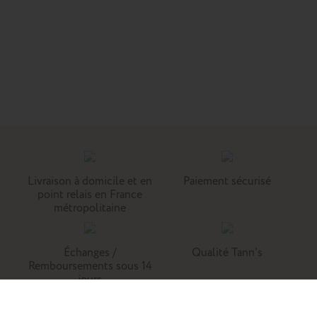
Livraison à domicile et en
Paiement sécurisé
point relais en France
métropolitaine
Échanges /
Qualité Tann's
Remboursements sous 14
jours