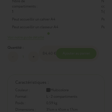
Nbre de
Nbre 
compartiments :
compar
1
1 (M)
Peut accueillir un cahier A4
Peut a
Peut accueillir un classeur A4
Peut a
Voir notre guide détaillé
Quantité :
84,40 €
Ajouter au panier
Caractéristiques :
Couleur :
Multicolore
Format :
L - 2 compartiments
Poids :
0.59 kg
Dimensions :
31cm x 41cm x 17cm