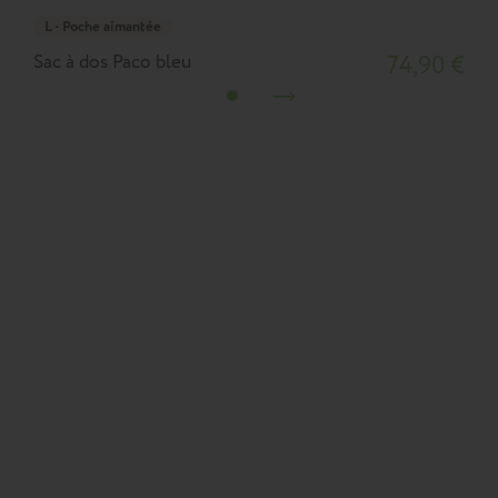
L - Poche aimantée
Sac à dos Paco bleu
74,90 €
S