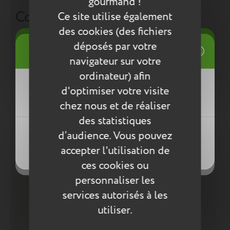
gourmand !
Compléter la collection
Ce site utilise également
des cookies (des fichiers
((title))
déposés par votre
Connexion
navigateur sur votre
Mes listes d'envies
ordinateur) afin
((label))
d'optimiser votre visite
Vous devez être connecté pour ajouter
des produits à votre liste d'envies.
chez nous et de réaliser
des statistiques
Créer une nouvelle liste
((loginText))
d’audience. Vous pouvez
((createText))
accepter l'utilisation de
((cancelText))
((cancelText))
ces cookies ou
personnaliser les
services autorisés à les
utiliser.