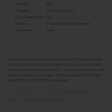
Volume :
22L
Matière :
Polyester recyclé
Éco-responsable :
Oui
Univers :
Un pour tous, tous pompoms
Collection :
Lilou
Le sac à dos Lilou attire l’œil avec son motif léopard ponctué
de petits cœurs et ses touches de rose fluo qui ajoutent de la
couleur à la rentrée. Son petit plus : un porte-clés en forme de
cœur tout doux. Ce sac à dos L Tann's est adapté aux classes
de CP/CE1/CE2/CM1/CM2 et Collège.
CP
CE1
CE2
CM1
CM2
Collège
Sacs à dos
Scolaire
Un pour tous, tous pompons !