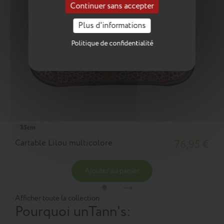
Continuer sans accepter
Plus d'informations
Politique de confidentialité
35cm
Cartable Lilou multicolore
76,95 €
Ajouter au panier
Afficher toute la collection
Pourquoi un
Tann's
: