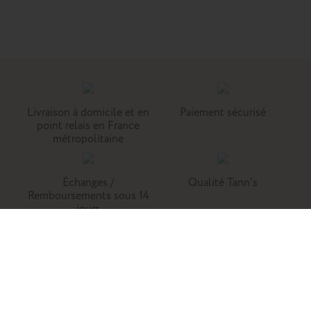
Livraison à domicile et en
Paiement sécurisé
point relais en France
métropolitaine
Échanges /
Qualité Tann's
Remboursements sous 14
jours