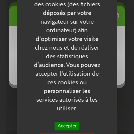
des cookies (des fichiers
((title))
déposés par votre
Connexion
Entretien
navigateur sur votre
Mes listes d'envies
ordinateur) afin
Pour l’entretien de nos produits, nous vous
((label))
d'optimiser votre visite
Vous devez être connecté pour ajouter
conseillons d’utiliser un chiffon humide ou une
des produits à votre liste d'envies.
éponge légèrement humidifiée à l'eau
chez nous et de réaliser
savonneuse. N’utilisez pas de produits agressifs
des statistiques
Créer une nouvelle liste
qui risqueraient de détériorer le produit.
((loginText))
d’audience. Vous pouvez
((createText))
accepter l'utilisation de
((cancelText))
Compléter la collection
((cancelText))
ces cookies ou
personnaliser les
services autorisés à les
utiliser.
Accepter