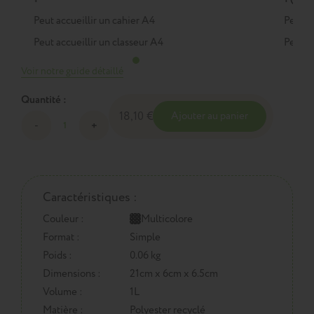
Peut accueillir un cahier A4
Peut a
Peut accueillir un classeur A4
Peut a
Voir notre guide détaillé
Quantité :
18,10 €
Ajouter au panier
Caractéristiques :
Couleur :
Multicolore
Format :
Simple
Poids :
0.06 kg
Dimensions :
21cm x 6cm x 6.5cm
Volume :
1L
Matière :
Polyester recyclé