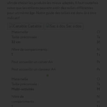
afin de choisir les produits les mieux adaptés. Il faut toutefois
noter que les enfants peuvent avoir des tailles différentes
pour un même âge. Notre guide des tailles est donc là à titre
indicatif.
Cartable
Sac à dos
Maternelle
CP
Taille préconisée :
Taille 
32 cm
35 cm
Nbre de compartiments :
Nbre d
1
1 ou 2
Peut accueillir un cahier A4
Peut a
Peut accueillir un classeur A4
Peut a
Maternelle
CP
Taille préconisée :
Taille 
Multi-activités
M
ou
Nbre de
Nbre 
compartiments :
compar
1
1 (M)