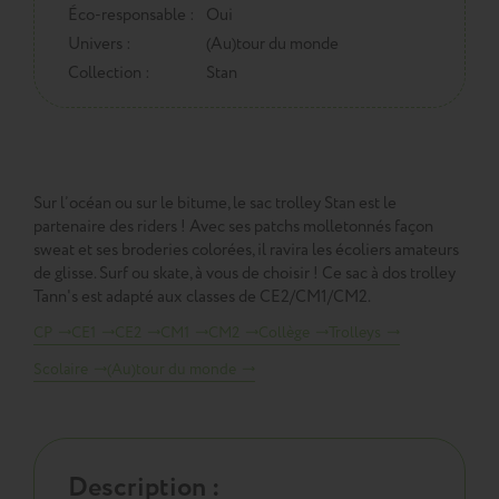
Éco-responsable :
Oui
Univers :
(Au)tour du monde
Collection :
Stan
Sur l’océan ou sur le bitume, le sac trolley Stan est le
partenaire des riders ! Avec ses patchs molletonnés façon
sweat et ses broderies colorées, il ravira les écoliers amateurs
de glisse. Surf ou skate, à vous de choisir ! Ce sac à dos trolley
Tann's est adapté aux classes de CE2/CM1/CM2.
CP
CE1
CE2
CM1
CM2
Collège
Trolleys
Scolaire
(Au)tour du monde
Description :