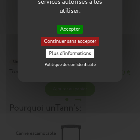
services autorisés à les
utiliser.
Accepter
Continuer sans accepter
Plus d'informations
Simple
Politique de confidentialité
Trousse Stan verte
18,10 €
Ajouter au panier
Pourquoi un
Tann's
: