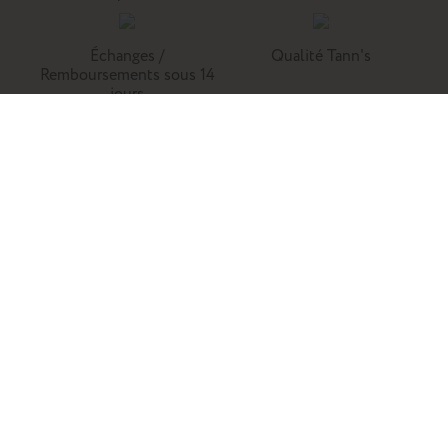
Échanges /
Qualité Tann's
Remboursements sous 14
jours
Tann's, c'est la référence du cartable du primaire. Retrouvez
nos collections de cartables, trousses, sacs à dos et
maroquinerie en cuir.
Enfants
Adultes
Famille
La marque