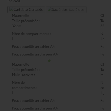
indicatif.
Cartable
Sac à dos
Maternelle
CP
Taille préconisée :
Taille 
32 cm
35 cm
Nbre de compartiments :
Nbre d
1
1 ou 2
Peut accueillir un cahier A4
Peut a
Peut accueillir un classeur A4
Peut a
Maternelle
CP
Taille préconisée :
Taille 
Multi-activités
M
ou
Nbre de
Nbre 
compartiments :
compar
1
1 (M)
Peut accueillir un cahier A4
Peut a
Peut accueillir un classeur A4
Peut a