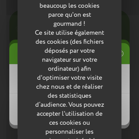
Entretien
beaucoup les cookies
parce qu'on est
Pour l’entretien de nos produits, nous vous
gourmand !
conseillons d’utiliser un chiffon humide ou une
éponge légèrement humidifiée à l'eau
Ce site utilise également
savonneuse. N’utilisez pas de produits agressifs
des cookies (des fichiers
qui risqueraient de détériorer le produit.
((title))
déposés par votre
Connexion
navigateur sur votre
Compléter la collection
Mes listes d'envies
ordinateur) afin
((label))
d'optimiser votre visite
Vous devez être connecté pour ajouter
des produits à votre liste d'envies.
chez nous et de réaliser
des statistiques
Créer une nouvelle liste
((loginText))
d’audience. Vous pouvez
((createText))
accepter l'utilisation de
((cancelText))
((cancelText))
ces cookies ou
personnaliser les