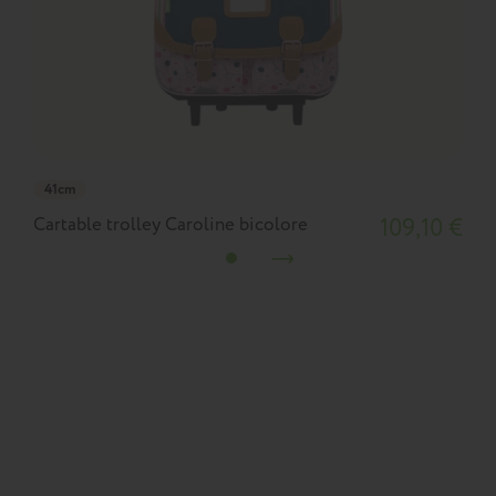
41cm
Cartable trolley Caroline bicolore
109,10 €
S