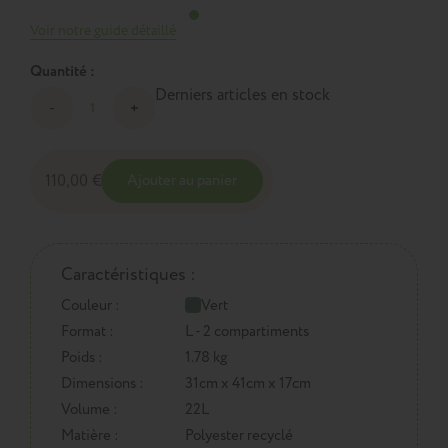
Voir notre guide détaillé
Quantité :
Derniers articles en stock
110,00 €
Ajouter au panier
Caractéristiques :
Couleur :
Vert
Format :
L - 2 compartiments
Poids :
1.78 kg
Dimensions :
31cm x 41cm x 17cm
Volume :
22L
Matière :
Polyester recyclé