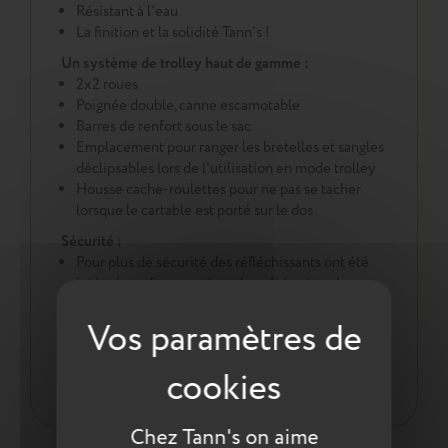
Résistant à l'eau
La finition et la solidité Tann's !
Un système de trolley haut de gamme :
2x2 roues
Poignée double, canne escamotable
Barres de renfort sous le sac
Emplacement pour ranger les bretelles et sangles
déclipsables lors de l'utilisation en mode trolley
Housse cache-roulettes pour ne pas se tacher
lorsque le cartable est porté sur le dos
Sécurité :
Pour plus de sécurité des réfléchissants ont été
intégrés en face avant, sur les côtés et sur les
bretelles
Une démarche éco responsable :
Tout pour la santé de votre enfant : respect des
normes environnementales européennes ReACH
Chez Tann's on aime