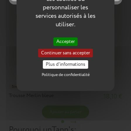
personnaliser les
services autorisés à les
utiliser.
Accepter
Continuer sans accepter
Plus d'informations
Politique de confidentialité
Simple
Trousse Merlin bleue
18,10 €
Ajouter au panier
Pourquoi un
Tann's
: