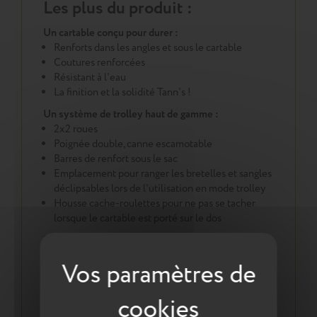
Les plus du produit :
Un cartable conçu pour durer :
Renforts dans les angles et sous le cartable
Coutures renforcées
Résistant à l'eau
La finition et la solidité Tann's !
Un système de trolley haut de gamme :
2x2 roues
Poignée double, canne escamotable
Barres de renfort sous le sac
Emplacement pour ranger les bretelles et sangles
déclipsables lors de l'utilisation en mode trolley
Housse cache-roulettes pour ne pas se tacher
lorsque le cartable est porté sur le dos
Sécurité :
Pour plus de sécurité des réfléchissants ont été
intégrés en face avant, sur les côtés et sur les
bretelles
Une démarche éco responsable :