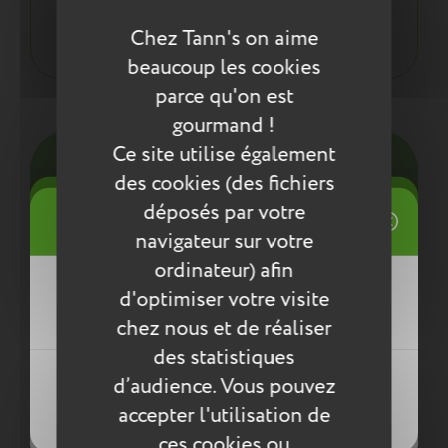
Tout pour la santé de votre enfant : respect des
normes environnementales européennes ReACH
Chez Tann's on aime
beaucoup les cookies
parce qu'on est
Entretien
gourmand !
Ce site utilise également
Pour l’entretien de nos produits, nous vous
conseillons d’utiliser un chiffon humide ou une
des cookies (des fichiers
éponge légèrement humidifiée à l'eau
((title))
déposés par votre
Connexion
savonneuse. N’utilisez pas de produits agressifs
navigateur sur votre
qui risqueraient de détériorer le produit.
Mes listes d'envies
ordinateur) afin
((label))
Compléter la collection
d'optimiser votre visite
Vous devez être connecté pour ajouter
des produits à votre liste d'envies.
chez nous et de réaliser
des statistiques
Créer une nouvelle liste
((loginText))
d’audience. Vous pouvez
((createText))
accepter l'utilisation de
((cancelText))
((cancelText))
ces cookies ou