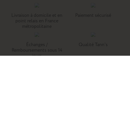
Livraison à domicile et en
Paiement sécurisé
point relais en France
métropolitaine
Échanges /
Qualité Tann's
Remboursements sous 14
jours
Tann's, c'est la référence du cartable du primaire. Retrouvez
nos collections de cartables, trousses, sacs à dos et
maroquinerie en cuir.