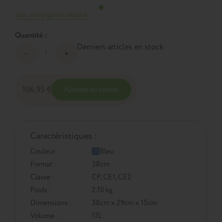
Voir notre guide détaillé
Quantité :
Derniers articles en stock
106,95 €
Ajouter au panier
Caractéristiques :
Couleur :
Bleu
Format :
38cm
Classe :
CP, CE1, CE2
Poids :
2.10 kg
Dimensions :
38cm x 29cm x 15cm
Volume :
17L