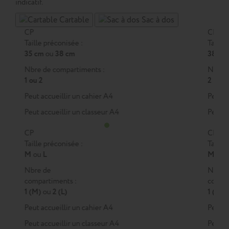
indicatif.
Cartable
Sac à dos
CP
CE1
Taille préconisée :
Taille 
35 cm
ou
38 cm
38 cm
Nbre de compartiments :
Nbre d
1 ou 2
2
Peut accueillir un cahier A4
Peut a
Peut accueillir un classeur A4
Peut a
CP
CE1
Taille préconisée :
Taille 
M
ou
L
M
ou
Nbre de
Nbre 
compartiments :
compar
1 (M)
ou
2 (L)
1 (M)
Peut accueillir un cahier A4
Peut a
Peut accueillir un classeur A4
Peut a