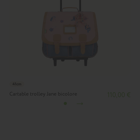
41cm
Cartable trolley Jane bicolore
110,00 €
C