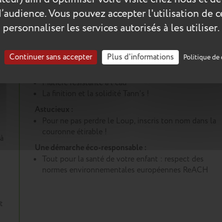
d’audience. Vous pouvez accepter l'utilisation de 
personnaliser les services autorisés à les utiliser.
Les plus du produit :
Continuer sans accepter
Plus d'informations
Politique de 
Un sac à dos conçu pour durer :
Coutures renforcées
Matière résistante à l'eau
La finition et la solidité Tann's !
Astucieux :
Pour ne pas perdre le Loup, inscris ton nom dans la
couronne étirable !
à
Une démarche éco-responsable :
Tout pour la santé de votre enfant : respect des
normes environnementales européennes ReACH
t