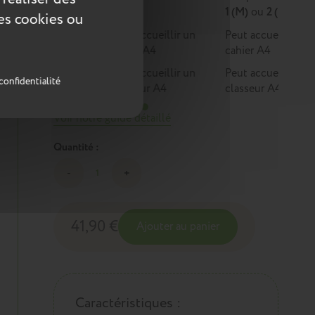
1
1 (M)
ou
2 (L)
ces cookies ou
Peut accueillir un
Peut accueillir un
cahier A4
cahier A4
Peut accueillir un
Peut accueillir un
confidentialité
classeur A4
classeur A4
Voir notre guide détaillé
Quantité :
41,90 €
Ajouter au panier
Caractéristiques :