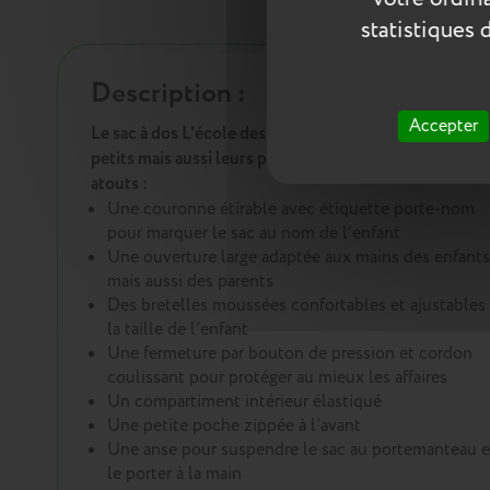
statistiques 
Description :
Accepter
Le sac à dos L'école des Tann's saura satisfaire les
petits mais aussi leurs parents avec ses multiples
atouts :
Une couronne étirable avec étiquette porte-nom
pour marquer le sac au nom de l’enfant
Une ouverture large adaptée aux mains des enfants
mais aussi des parents
Des bretelles moussées confortables et ajustables 
la taille de l’enfant
Une fermeture par bouton de pression et cordon
coulissant pour protéger au mieux les affaires
Un compartiment intérieur élastiqué
Une petite poche zippée à l’avant
Une anse pour suspendre le sac au portemanteau e
le porter à la main