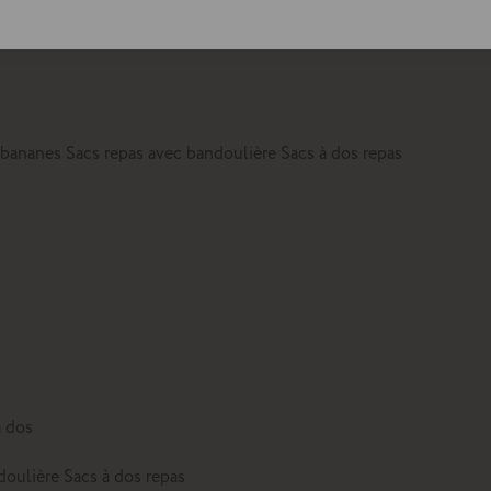
lte
 bananes
Sacs repas avec bandoulière
Sacs à dos repas
à dos
doulière
Sacs à dos repas