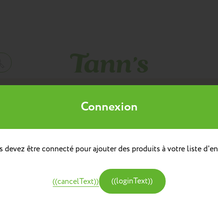
Mes listes d'envies
Connexion
((title))
à dos
doulière
Sacs à dos repas
 devez être connecté pour ajouter des produits à votre liste d'en
((label))
e
Créer une nouvelle liste
tine et Chocolat
((loginText))
((cancelText))
((createText))
((cancelText))