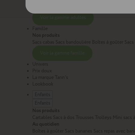
Sacs et cartables Adulte
Petite maroquinerie Adu
Voir la gamme adultes
Famille
Nos produits
Sacs cabas
Sacs bandoulière
Boîtes à goûter
Sacs
Voir la gamme famille
Univers
Prix doux
La marque Tann's
Lookbook
Enfants
Enfants
Nos produits
Cartables
Sacs à dos
Trousses
Trolleys
Mini sacs 
Au quotidien
Boîtes à goûter
Sacs bananes
Sacs repas avec ban