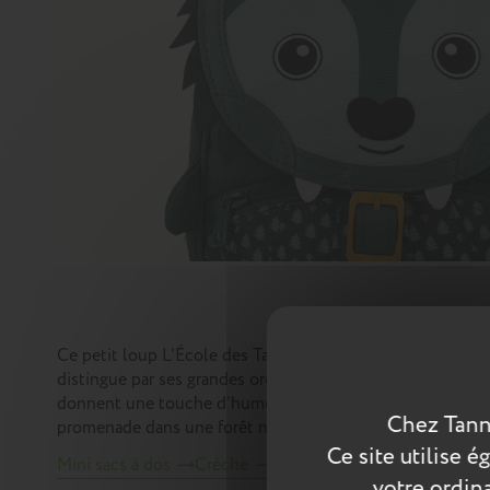
Ce petit loup L’École des Tann’s, au regard espiègle, semb
distingue par ses grandes oreilles pointues bordées de fau
donnent une touche d’humour. Le corps du sac est confect
Chez Tann
promenade dans une forêt nordique. Une boucle moutarde
Ce site utilise 
Mini sacs à dos
Crèche
votre ordina