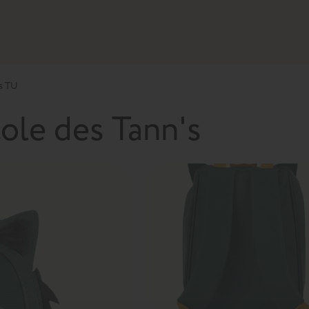
's TU
cole des Tann's