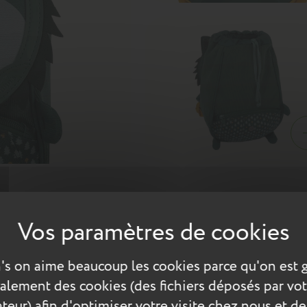
le déjà prêt pour l’aventure. Il se décline dans un camaïeu de vert
sse fourrure. Son sourire malicieux et ses petits crocs apparents l
ionné en velours côtelé vert sapin, associé à un imprimé inspiré
's on aime beaucoup les cookies parce qu'on est 
 vient compléter l’ensemble et apporter un contraste chaleureux
également des cookies (des fichiers déposés par vot
teur) afin d'optimiser votre visite chez nous et de