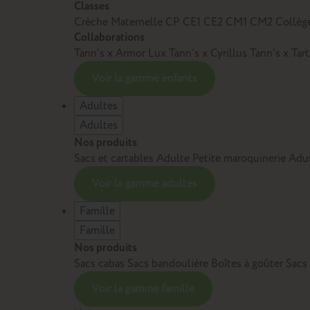
Classes
Crèche
Maternelle
CP
CE1
CE2
CM1
CM2
Collèg
Collaborations
Tann’s x Armor Lux
Tann’s x Cyrillus
Tann's x Tar
Voir la gamme enfants
Adultes
Adultes
Nos produits
Sacs et cartables Adulte
Petite maroquinerie Adu
Voir la gamme adultes
Famille
Famille
Nos produits
Sacs cabas
Sacs bandoulière
Boîtes à goûter
Sacs
Voir la gamme famille