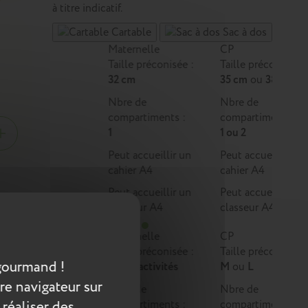
à titre indicatif.
Cartable
Sac à dos
Maternelle
CP
Taille préconisée :
Taille préconisée :
32 cm
35 cm
ou
38 cm
Nbre de
Nbre de
compartiments :
compartiments :
1
1 ou 2
Peut accueillir un
Peut accueillir un
cahier A4
cahier A4
Peut accueillir un
Peut accueillir un
classeur A4
classeur A4
s et se
Maternelle
CP
ui
Taille préconisée :
Taille préconisée :
 d’une
gourmand !
Multi-activités
M
ou
L
.
re navigateur sur
Nbre de
Nbre de
 réaliser des
compartiments :
compartiments :