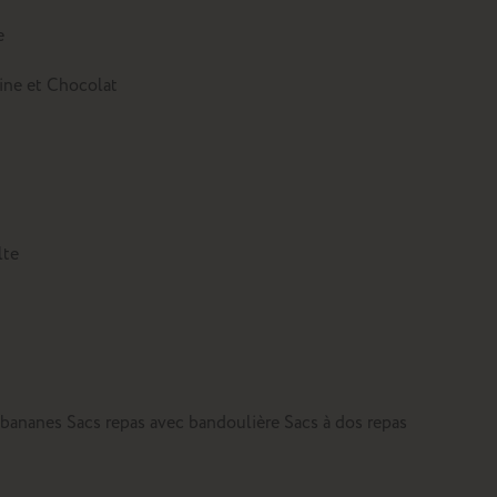
e
tine et Chocolat
lte
 bananes
Sacs repas avec bandoulière
Sacs à dos repas