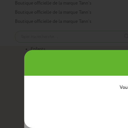
Panneau de gestion des cookies
Boutique officielle de la marque Tann’s
Boutique officielle de la marque Tann’s
Boutique officielle de la marque Tann’s
Enfants
Nos produits
Cartables
Sacs à dos
Trousses
Trolleys
Mini sacs 
Au quotidien
Boîtes à goûter
Sacs bananes
Sacs repas avec ban
Classes
Vous
Crèche
Maternelle
CP
CE1
CE2
CM1
CM2
Collèg
Collaborations
Tann’s x Armor Lux
Tann’s x Cyrillus
Tann's x Tar
Voir la gamme enfants
Adultes
Nos produits