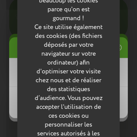
beaucoup les cookies
Pour l’entretien de nos produits, nous vous
parce qu'on est
conseillons d’utiliser un chiffon humide ou une
gourmand !
éponge légèrement humidifiée à l'eau
savonneuse. N’utilisez pas de produits agressifs
Ce site utilise également
qui risqueraient de détériorer le produit.
des cookies (des fichiers
((title))
déposés par votre
Connexion
Compléter la collection
navigateur sur votre
Mes listes d'envies
ordinateur) afin
((label))
d'optimiser votre visite
Vous devez être connecté pour ajouter
des produits à votre liste d'envies.
chez nous et de réaliser
des statistiques
Créer une nouvelle liste
((loginText))
d’audience. Vous pouvez
((createText))
accepter l'utilisation de
((cancelText))
((cancelText))
ces cookies ou
personnaliser les
services autorisés à les