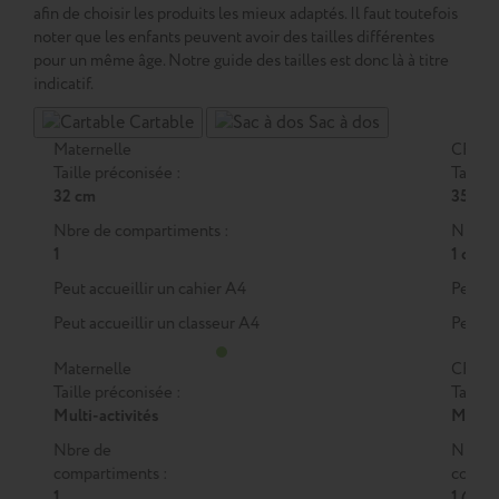
afin de choisir les produits les mieux adaptés. Il faut toutefois
noter que les enfants peuvent avoir des tailles différentes
pour un même âge. Notre guide des tailles est donc là à titre
indicatif.
Cartable
Sac à dos
Maternelle
CP
Taille préconisée :
Taille 
32 cm
35 cm
Nbre de compartiments :
Nbre d
1
1 ou 2
Peut accueillir un cahier A4
Peut a
Peut accueillir un classeur A4
Peut a
Maternelle
CP
Taille préconisée :
Taille 
Multi-activités
M
ou
Nbre de
Nbre 
compartiments :
compar
1
1 (M)