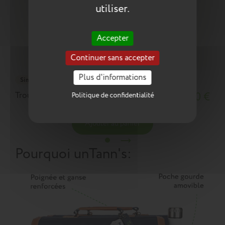
utiliser.
Accepter
Continuer sans accepter
Plus d'informations
Simple
Trousse Stan verte
18,10 €
Politique de confidentialité
Ajouter au panier
Pourquoi un
Tann's
: