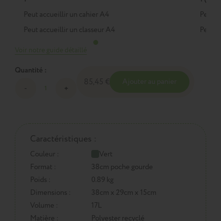
Peut accueillir un cahier A4
Peut a
Peut accueillir un classeur A4
Peut a
Voir notre guide détaillé
Quantité :
85,45 €
Ajouter au panier
Caractéristiques :
Couleur :
Vert
Format :
38cm poche gourde
Poids :
0.89 kg
Dimensions :
38cm x 29cm x 15cm
Volume :
17L
Matière :
Polyester recyclé