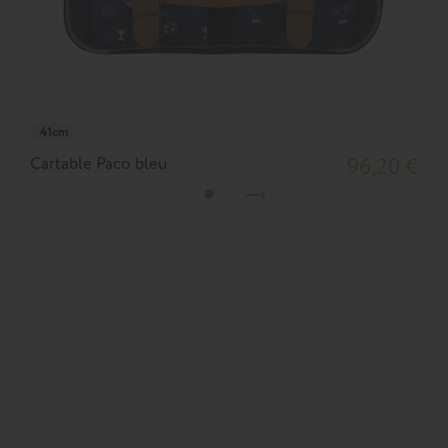
41cm
Cartable Paco bleu
96,20 €
C