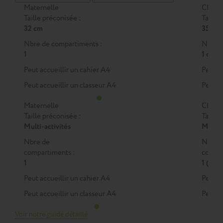
Maternelle
CP
Taille préconisée :
Taille 
32 cm
35 cm
Nbre de compartiments :
Nbre d
1
1 ou 2
Peut accueillir un cahier A4
Peut a
Peut accueillir un classeur A4
Peut a
Maternelle
CP
Taille préconisée :
Taille 
Multi-activités
M
ou
Nbre de
Nbre 
compartiments :
compar
1
1 (M)
Peut accueillir un cahier A4
Peut a
Peut accueillir un classeur A4
Peut a
Voir notre guide détaillé