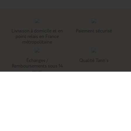
Livraison à domicile et en
Paiement sécurisé
point relais en France
métropolitaine
Échanges /
Qualité Tann's
Remboursements sous 14
jours
Tann's, c'est la référence du cartable du primaire. Retrouvez
nos collections de cartables, trousses, sacs à dos et