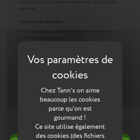
en croûte de cuir enduite relevée par des touches
cuivrées.
Une sacoche équipée :
Compartiment moussé et poches intérieures
Ornements cuivrés
Les plus du produit :
Porté main
Bandoulière amovible
Chez Tann's on aime
Double zips de fermeture
beaucoup les cookies
Poche arrière ou compatible sur trolley
Doublure monogrammée
parce qu'on est
Matière principale en croûte de cuir enduite
gourmand !
Ce site utilise également
des cookies (des fichiers
Entretien