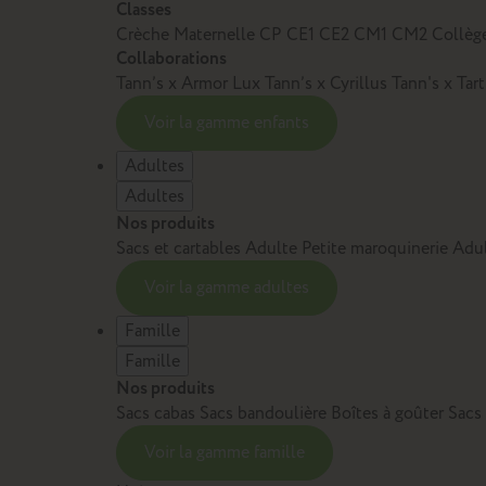
Classes
Crèche
Maternelle
CP
CE1
CE2
CM1
CM2
Collèg
Collaborations
Tann’s x Armor Lux
Tann’s x Cyrillus
Tann's x Tar
Voir la gamme enfants
Adultes
Adultes
Nos produits
Sacs et cartables Adulte
Petite maroquinerie Adu
Voir la gamme adultes
Famille
Famille
Nos produits
Sacs cabas
Sacs bandoulière
Boîtes à goûter
Sacs
Voir la gamme famille