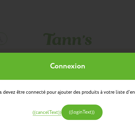
Mes listes d'envies
Connexion
((title))
à dos
doulière
Sacs à dos repas
 devez être connecté pour ajouter des produits à votre liste d'en
((label))
e
Créer une nouvelle liste
tine et Chocolat
((loginText))
((cancelText))
((createText))
((cancelText))