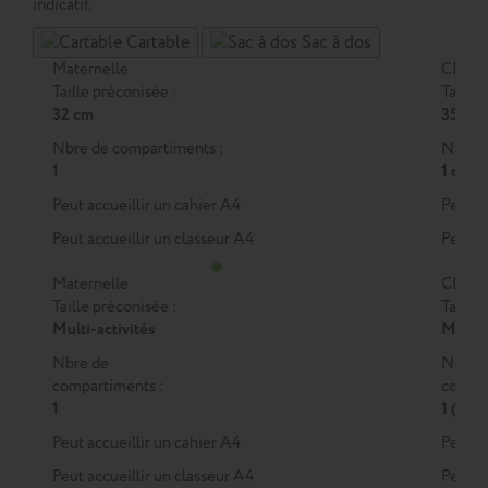
indicatif.
Cartable
Sac à dos
Maternelle
CP
Taille préconisée :
Taille 
32 cm
35 cm
Nbre de compartiments :
Nbre d
1
1 ou 2
Peut accueillir un cahier A4
Peut a
Peut accueillir un classeur A4
Peut a
Maternelle
CP
Taille préconisée :
Taille 
Multi-activités
M
ou
Nbre de
Nbre 
compartiments :
compar
1
1 (M)
Peut accueillir un cahier A4
Peut a
Peut accueillir un classeur A4
Peut a