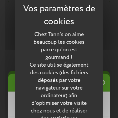
Description :
Pour tout ranger dans son sac à dos :
1 compartiment zippé en partie haute
1 compartiment zippé et isotherme en partie
Chez Tann's on aime
basse pour y ranger son repas chaud ou froid
beaucoup les cookies
Poche avant zippée
Poche intérieure zippée
parce qu'on est
Ergonomie :
gourmand !
Dos et bretelles ergonomiques et confortables
Ce site utilise également
1 anse porté-main
des cookies (des fichiers
Tire-zip adapté à l'enfant
((title))
déposés par votre
Léger, en moyenne 452g
Connexion
navigateur sur votre
Mes listes d'envies
ordinateur) afin
((label))
d'optimiser votre visite
Vous devez être connecté pour ajouter
Les plus du produit :
des produits à votre liste d'envies.
chez nous et de réaliser
Un sac conçu pour durer :