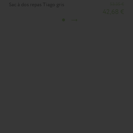
Sac à dos repas Tiago gris
53,35 €
S
42,68 €