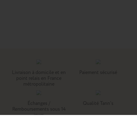
Livraison à domicile et en
Paiement sécurisé
point relais en France
métropolitaine
Échanges /
Qualité Tann's
Remboursements sous 14
jours