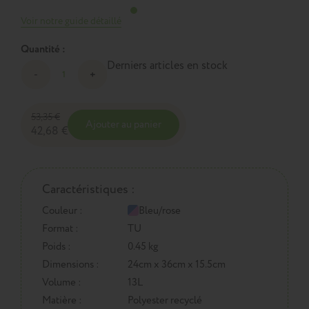
Voir notre guide détaillé
Quantité :
Derniers articles en stock
53,35 €
Ajouter au panier
42,68 €
Caractéristiques :
Couleur :
Bleu/rose
Format :
TU
Poids :
0.45 kg
Dimensions :
24cm x 36cm x 15.5cm
Volume :
13L
Matière :
Polyester recyclé