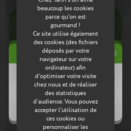
Entretien
beaucoup les cookies
Pour l’entretien de nos produits, nous vous
parce qu'on est
conseillons d’utiliser un chiffon humide ou une
gourmand !
éponge légèrement humidifiée à l'eau
Ce site utilise également
savonneuse. N’utilisez pas de produits agressifs
qui risqueraient de détériorer le produit.
des cookies (des fichiers
((title))
déposés par votre
Connexion
Compléter la collection
navigateur sur votre
Mes listes d'envies
ordinateur) afin
((label))
d'optimiser votre visite
Vous devez être connecté pour ajouter
des produits à votre liste d'envies.
chez nous et de réaliser
des statistiques
Créer une nouvelle liste
((loginText))
d’audience. Vous pouvez
((createText))
accepter l'utilisation de
((cancelText))
((cancelText))
ces cookies ou
Rupture de stock
personnaliser les