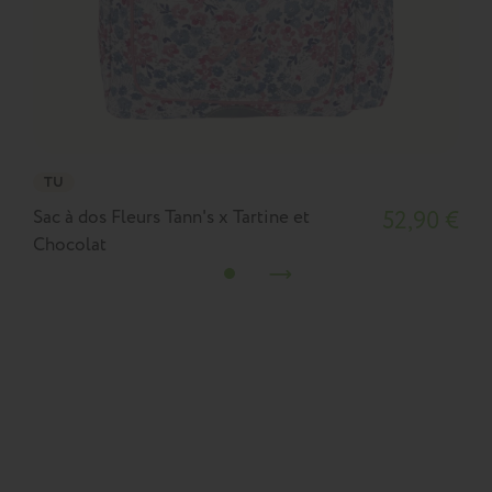
TU
Sac à dos Fleurs Tann's x Tartine et
52,90 €
S
Chocolat