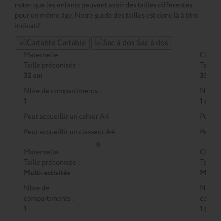
noter que les enfants peuvent avoir des tailles différentes
pour un même âge. Notre guide des tailles est donc là à titre
indicatif.
Cartable
Sac à dos
Maternelle
CP
Taille préconisée :
Taille 
32 cm
35 cm
Nbre de compartiments :
Nbre d
1
1 ou 2
Peut accueillir un cahier A4
Peut a
Peut accueillir un classeur A4
Peut a
Maternelle
CP
Taille préconisée :
Taille 
Multi-activités
M
ou
Nbre de
Nbre 
compartiments :
compar
1
1 (M)