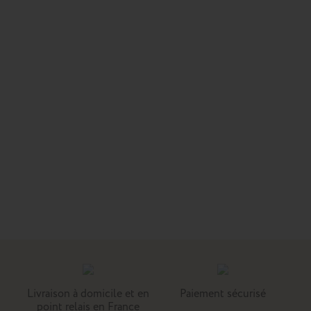
Livraison à domicile et en
Paiement sécurisé
point relais en France