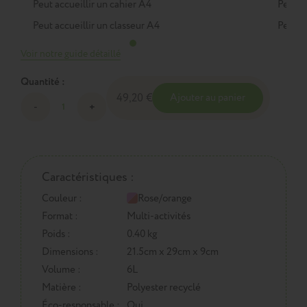
Peut accueillir un cahier A4
Peut a
Peut accueillir un classeur A4
Peut a
Voir notre guide détaillé
Quantité :
49,20 €
Ajouter au panier
Caractéristiques :
Couleur :
Rose/orange
Format :
Multi-activités
Poids :
0.40 kg
Dimensions :
21.5cm x 29cm x 9cm
Volume :
6L
Matière :
Polyester recyclé
Éco-responsable :
Oui