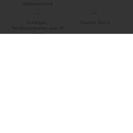
métropolitaine
Échanges /
Qualité Tann's
Remboursements sous 14
jours
Tann's, c'est la référence du cartable du primaire. Retrouvez
nos collections de cartables, trousses, sacs à dos et
maroquinerie en cuir.
Enfants
Adultes
Famille