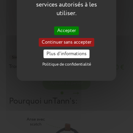
services autorisés à les
utiliser.
Accepter
Continuer sans accepter
Plus d'informations
Simple
Politique de confidentialité
Trousse Sidonie bicolore
18,10 €
Ajouter au panier
Pourquoi un
Tann's
: