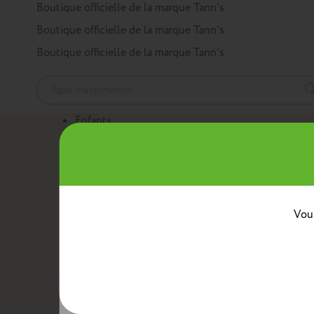
Panneau de gestion des cookies
Boutique officielle de la marque Tann’s
Boutique officielle de la marque Tann’s
Boutique officielle de la marque Tann’s
Enfants
Nos produits
Cartables
Sacs à dos
Trousses
Trolleys
Mini sacs 
Au quotidien
Boîtes à goûter
Sacs bananes
Sacs repas avec ban
Classes
Vous
Crèche
Maternelle
CP
CE1
CE2
CM1
CM2
Collèg
Collaborations
Tann’s x Armor Lux
Tann’s x Cyrillus
Tann's x Tar
Voir la gamme enfants
Adultes
Nos produits