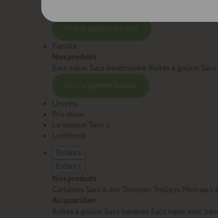
Sacs et cartables Adulte
Petite maroquinerie Adu
Voir la gamme adultes
Famille
Nos produits
Sacs cabas
Sacs bandoulière
Boîtes à goûter
Sacs
Voir la gamme famille
Univers
Prix doux
La marque Tann's
Lookbook
Enfants
Enfants
Nos produits
Cartables
Sacs à dos
Trousses
Trolleys
Mini sacs 
Au quotidien
Boîtes à goûter
Sacs bananes
Sacs repas avec ban