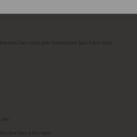
lte
 bananes
Sacs repas avec bandoulière
Sacs à dos repas
à dos
doulière
Sacs à dos repas