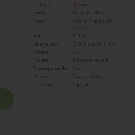
Couleur :
Rose
Format :
Multi-activités
Classe :
Crèche, Maternelle,
CP, CE1
Poids :
0.40 kg
Dimensions :
21.5cm x 29cm x 9cm
Volume :
6L
Matière :
Polyester recyclé
Éco-responsable :
Oui
Univers :
Tann's x Cyrillus
Collection :
Capucine