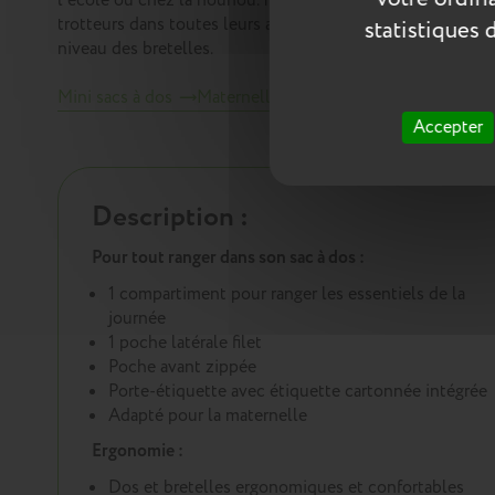
l'école ou chez la nounou. Il est aussi très pratique pour 
trotteurs dans toutes leurs aventures, ce sac à dos s’acc
statistiques 
niveau des bretelles.
Mini sacs à dos
Maternelle
Crèche
CP
CE1
T
Accepter
Description :
Pour tout ranger dans son sac à dos :
1 compartiment pour ranger les essentiels de la
journée
1 poche latérale filet
Poche avant zippée
Porte-étiquette avec étiquette cartonnée intégrée
Adapté pour la maternelle
Ergonomie :
Dos et bretelles ergonomiques et confortables