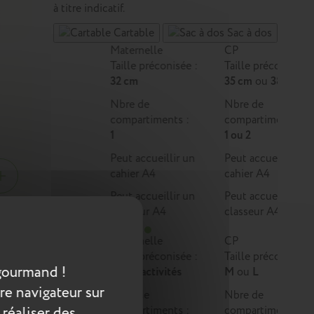
à titre indicatif.
Cartable
Sac à dos
Maternelle
CP
Taille préconisée :
Taille préconisée :
32 cm
35 cm
ou
38 cm
Nbre de
Nbre de
compartiments :
compartiments :
1
1 ou 2
Peut accueillir un
Peut accueillir un
cahier A4
cahier A4
Peut accueillir un
Peut accueillir un
classeur A4
classeur A4
Maternelle
CP
Taille préconisée :
Taille préconisée :
odèles
gourmand !
Multi-activités
M
ou
L
né d'un
re navigateur sur
Nbre de
Nbre de
 à
 réaliser des
compartiments :
compartiments :