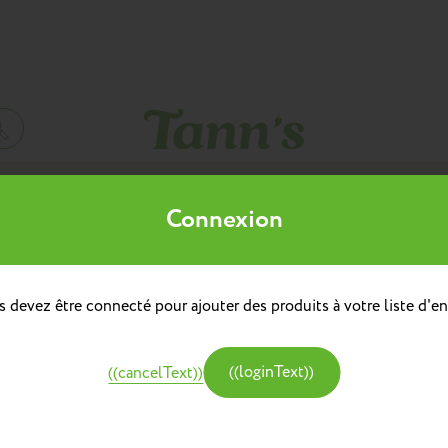
Mes listes d'envies
Connexion
((title))
à dos
doulière
Sacs à dos repas
 devez être connecté pour ajouter des produits à votre liste d'en
((label))
e
Créer une nouvelle liste
tine et Chocolat
((loginText))
((cancelText))
((createText))
((cancelText))