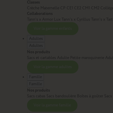
Classes
Crèche
Maternelle
CP
CE1
CE2
CM1
CM2
Collèg
Collaborations
Tann’s x Armor Lux
Tann’s x Cyrillus
Tann's x Tar
Voir la gamme enfants
Adultes
Adultes
Nos produits
Sacs et cartables Adulte
Petite maroquinerie Adu
Voir la gamme adultes
Famille
Famille
Nos produits
Sacs cabas
Sacs bandoulière
Boîtes à goûter
Sacs
Voir la gamme famille