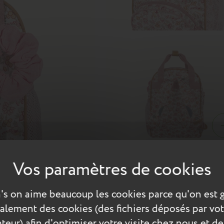
rez dans un univers empreint de mode et de douceur grâce à des m
's on aime beaucoup les cookies parce qu'on est 
activités. Pour parfaire ce modèle, chaque sac à dos est accompag
également des cookies (des fichiers déposés par vot
n guise de bracelet. Ce sac à dos est idéal pour les premiers pas
teur) afin d'optimiser votre visite chez nous et de