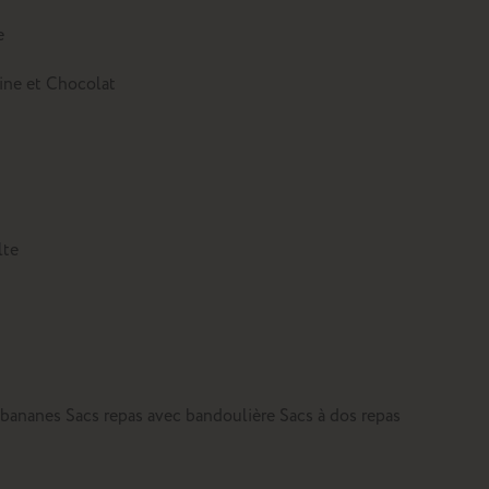
e
tine et Chocolat
lte
 bananes
Sacs repas avec bandoulière
Sacs à dos repas