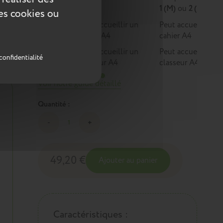
lobe-
1
1 (M)
ou
2 (L)
 au
ces cookies ou
Peut accueillir un
Peut accueillir un
cahier A4
cahier A4
Peut accueillir un
Peut accueillir un
confidentialité
classeur A4
classeur A4
Voir notre guide détaillé
Quantité :
49,20 €
Ajouter au panier
Caractéristiques :