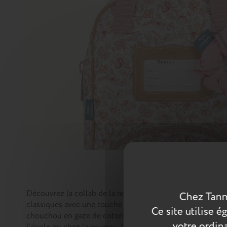
Découvrez la collab de la rentrée Tann's x Cyrillus. Ent
Chez Tann
classiques avec une touche de twist ! Le sac à dos multi-
Ce site utilise 
chouchou en gaze de coton, à porter dans les cheveux ou e
votre ordina