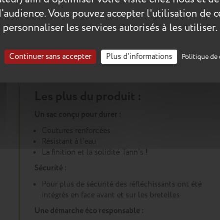
les balades et les activités extrascolaires. Pour accompagner les g
roche aux guidons des trottinettes grâce à un système de pressions
d’audience. Vous pouvez accepter l'utilisation de 
personnaliser les services autorisés à les utiliser.
ann’s x Cyrillus
Scolaire
Continuer sans accepter
Plus d'informations
Politique de 
Les plus du produit :
Un sac conçu pour durer :
Coutures renforcées
Résistant à l'eau
La finition et la solidité Tann's !
Sécurité :
Pour plus de sécurité des réfléchissants ont été
intégrés en face avant et sur les bretelles
Une démarche éco responsable :