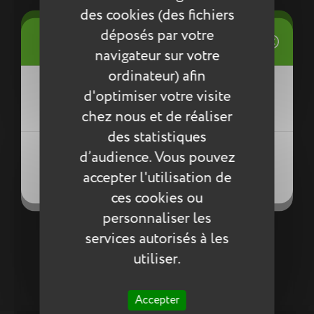
des cookies (des fichiers
((title))
déposés par votre
Connexion
((modalTitle))
navigateur sur votre
Mes listes d'envies
ordinateur) afin
((label))
TU
d'optimiser votre visite
Vous devez être connecté pour ajouter
((confirmMessage))
des produits à votre liste d'envies.
Sac à dos repas Tiago gris
53,35 €
chez nous et de réaliser
42,68 €
des statistiques
Créer une nouvelle liste
((modalDeleteText))
((loginText))
d’audience. Vous pouvez
((createText))
((cancelText))
accepter l'utilisation de
((cancelText))
((cancelText))
ces cookies ou
personnaliser les
services autorisés à les
utiliser.
Rupture de stock
Accepter