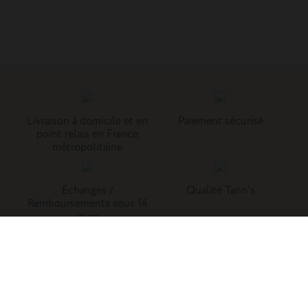
Livraison à domicile et en
Paiement sécurisé
point relais en France
métropolitaine
Échanges /
Qualité Tann's
Remboursements sous 14
jours