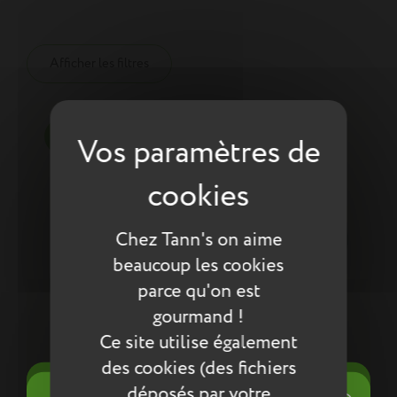
Afficher les filtres
-20%
Chez Tann's on aime
beaucoup les cookies
parce qu'on est
gourmand !
Ce site utilise également
des cookies (des fichiers
((title))
déposés par votre