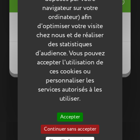
Connexion
((modalTitle))
navigateur sur votre
Mes listes d'envies
ordinateur) afin
((label))
d'optimiser votre visite
Vous devez être connecté pour ajouter
Ronde
((confirmMessage))
des produits à votre liste d'envies.
chez nous et de réaliser
Trousse Anthony bleue
18,10 €
des statistiques
14,48 €
Créer une nouvelle liste
((modalDeleteText))
((loginText))
d’audience. Vous pouvez
((createText))
((cancelText))
accepter l'utilisation de
((cancelText))
((cancelText))
ces cookies ou
personnaliser les
services autorisés à les
utiliser.
Retour en haut de page
Accepter
Continuer sans accepter