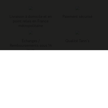
Livraison à domicile et en
Paiement sécurisé
point relais en France
métropolitaine
Échanges /
Qualité Tann's
Remboursements sous 14
jours
Tann's, c'est la référence du cartable du primaire. Retrouvez
nos collections de cartables, trousses, sacs à dos et
maroquinerie en cuir.