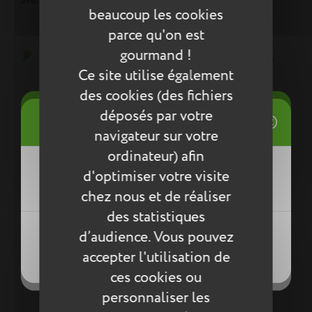
avec leur temps.
beaucoup les cookies
parce qu'on est
gourmand !
Aucun produit disponible pour le
Ce site utilise également
moment
des cookies (des fichiers
Restez à l'écoute ! D'autres produits seront affichés ici au fur
((title))
déposés par votre
et à mesure qu'ils seront ajoutés.
Connexion
((modalTitle))
navigateur sur votre
Mes listes d'envies
ordinateur) afin
((label))
d'optimiser votre visite
Vous devez être connecté pour ajouter
((confirmMessage))
des produits à votre liste d'envies.
chez nous et de réaliser
des statistiques
Créer une nouvelle liste
((modalDeleteText))
((loginText))
d’audience. Vous pouvez
((createText))
((cancelText))
accepter l'utilisation de
((cancelText))
((cancelText))
ces cookies ou
personnaliser les