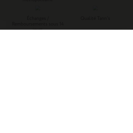
Échanges /
Qualité Tann's
Remboursements sous 14
jours
Tann's, c'est la référence du cartable du primaire. Retrouvez
nos collections de cartables, trousses, sacs à dos et
maroquinerie en cuir.
Enfants
Adultes
Famille