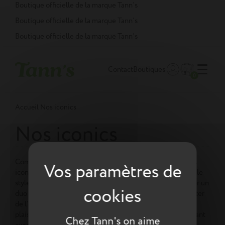
Panneau de gestion des cookies
Boutique officielle de la marque Tann’s
Boutique officielle de la marque Tann’s
Boutique officielle de la marque Tann’s
Contact
Boutiques
0
Accueil
Nos iconics
Nos iconics
Comme à chaque collection, retrouvez les modèles Tann’s
iconiques. À motifs unis pour se marier parfaitement avec le
style vestimentaire de chaque enfant, bicolore pour former un
duo de couleurs accordées avec goût ou à pois pour apporter
de l’élégance. Ces motifs au style intemporel font autant
plaisir aux parents un peu nostalgiques qu’aux enfants vivant
Chez Tann's on aime